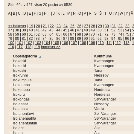
Side 69 av 427, viser 20 poster av 8530
A
|
B
|
C
|
D
|
E
|
F
|
G
|
H
|
I
|
J
|
K
|
L
|
M
|
N
|
O
|
P
|
R
|
S
|
Š
|
T
|
U
|
V
|
W
|
Y
|
Ä
<< bakover
|
19
|
20
|
21
|
22
|
23
|
24
|
25
|
26
|
27
|
28
|
29
|
30
|
31
|
32
|
33
|
37
|
38
|
39
|
40
|
41
|
42
|
43
|
44
|
45
|
46
|
47
|
48
|
49
|
50
|
51
|
52
|
53
|
54
|
5
58
|
59
|
60
|
61
|
62
|
63
|
64
|
65
|
66
|
67
|
68
|
69
|
70
|
71
|
72
|
73
|
74
|
75
|
7
79
|
80
|
81
|
82
|
83
|
84
|
85
|
86
|
87
|
88
|
89
|
90
|
91
|
92
|
93
|
94
|
95
|
96
|
9
100
|
101
|
102
|
103
|
104
|
105
|
106
|
107
|
108
|
109
|
110
|
111
|
112
|
113
|
116
|
117
|
118
|
119
framover >>
Oppslagsform
Kommune
Isokoski
Kvænangen
Isokoski
Kvænangen
Isokoski
Tana
Isokrunni
Nesseby
Isokumpula
Tana
Isokuoppa
Kvænangen
Isokuoppa
Nordreisa
Isokuru
Nordreisa
Isoköngäs
Sør-Varanger
Isolaassa
Nesseby
Isolaassa
Vardø
Isolahenjärvi
Sør-Varanger
Isolahenpahta
Sør-Varanger
Isolahentunturi
Sør-Varanger
Isolahti
Alta
Isolahti
Alta