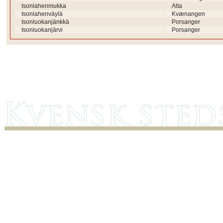
Isonlahenmukka
Alta
Isonlahenväylä
Kvænangen
Isonluokanjänkkä
Porsanger
Isonluokanjärvi
Porsanger