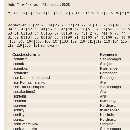
Side 71 av 427, viser 20 poster av 8530
A
|
B
|
C
|
D
|
E
|
F
|
G
|
H
|
I
|
J
|
K
|
L
|
M
|
N
|
O
|
P
|
R
|
S
|
Š
|
T
|
U
|
V
|
W
|
Y
|
Ä
<< bakover
|
21
|
22
|
23
|
24
|
25
|
26
|
27
|
28
|
29
|
30
|
31
|
32
|
33
|
34
|
35
|
39
|
40
|
41
|
42
|
43
|
44
|
45
|
46
|
47
|
48
|
49
|
50
|
51
|
52
|
53
|
54
|
55
|
56
|
5
60
|
61
|
62
|
63
|
64
|
65
|
66
|
67
|
68
|
69
|
70
|
71
|
72
|
73
|
74
|
75
|
76
|
77
|
7
81
|
82
|
83
|
84
|
85
|
86
|
87
|
88
|
89
|
90
|
91
|
92
|
93
|
94
|
95
|
96
|
97
|
98
|
9
|
102
|
103
|
104
|
105
|
106
|
107
|
108
|
109
|
110
|
111
|
112
|
113
|
114
|
115
|
118
|
119
|
120
|
121
framover >>
Oppslagsform
Kommune
Isomukka
Sør-Varanger
Isomukka
Storfjord
Isomukka
Kvænangen
Isomuotka
Porsanger
Ison Karhuniemen autsi
Porsanger
Ison Porhaan alanko
Alta
Ison-Uulan Kotajärvi
Sør-Varanger
Isonaiantörmä
Alta
Isoniemi
Alta
Isoniemi
Kvænangen
Isoniemi
Nordreisa
Isoniitty
Kvænangen
Isoniitty
Nordreisa
Isoniitty
Nordreisa
Isonkivenmukka
Storfjord
Isonkivennokka
Sør-Varanger