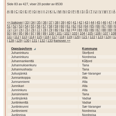
Side 83 av 427, viser 20 poster av 8530
A
|
B
|
C
|
D
|
E
|
F
|
G
|
H
|
I
|
J
|
K
|
L
|
M
|
N
|
O
|
P
|
R
|
S
|
Š
|
T
|
U
|
V
|
W
|
Y
|
Ä
<< bakover
|
33
|
34
|
35
|
36
|
37
|
38
|
39
|
40
|
41
|
42
|
43
|
44
|
45
|
46
|
47
|
51
|
52
|
53
|
54
|
55
|
56
|
57
|
58
|
59
|
60
|
61
|
62
|
63
|
64
|
65
|
66
|
67
|
68
|
6
72
|
73
|
74
|
75
|
76
|
77
|
78
|
79
|
80
|
81
|
82
|
83
|
84
|
85
|
86
|
87
|
88
|
89
|
9
93
|
94
|
95
|
96
|
97
|
98
|
99
|
100
|
101
|
102
|
103
|
104
|
105
|
106
|
107
|
10
111
|
112
|
113
|
114
|
115
|
116
|
117
|
118
|
119
|
120
|
121
|
122
|
123
|
124
|
1
|
128
|
129
|
130
|
131
|
132
|
133
framover >>
Oppslagsform
Kommune
Juhaninkuru
Storfjord
Juhaninkuru
Nordreisa
Juhannankenttä
Kåfjord
Juhannuksenkuru
Tana
Juhannusharju
Tana
Juliusjänkä
Sør-Varanger
Junnankoppa
Alta
Junnanniemi
Alta
Junnikari
Alta
Junninkuru
Alta
Junsinniemi
Tana
Juntinjänkä
Vadsø
Juntinkenttä
Vadsø
Juntinkrunni
Sør-Varanger
Juntinniemi
Nordreisa
Juntinniva
Nordreisa