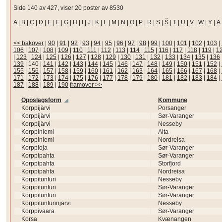
Side 140 av 427, viser 20 poster av 8530
A
|
B
|
C
|
D
|
E
|
F
|
G
|
H
|
I
|
J
|
K
|
L
|
M
|
N
|
O
|
P
|
R
|
S
|
Š
|
T
|
U
|
V
|
W
|
Y
|
Ä
<< bakover
|
90
|
91
|
92
|
93
|
94
|
95
|
96
|
97
|
98
|
99
|
100
|
101
|
102
|
103
|
106
|
107
|
108
|
109
|
110
|
111
|
112
|
113
|
114
|
115
|
116
|
117
|
118
|
119
|
1
|
123
|
124
|
125
|
126
|
127
|
128
|
129
|
130
|
131
|
132
|
133
|
134
|
135
|
136
139
|
140
|
141
|
142
|
143
|
144
|
145
|
146
|
147
|
148
|
149
|
150
|
151
|
152
|
155
|
156
|
157
|
158
|
159
|
160
|
161
|
162
|
163
|
164
|
165
|
166
|
167
|
168
|
171
|
172
|
173
|
174
|
175
|
176
|
177
|
178
|
179
|
180
|
181
|
182
|
183
|
184
|
187
|
188
|
189
|
190
framover >>
Oppslagsform
Kommune
Korppijärvi
Porsanger
Korppijärvi
Sør-Varanger
Korppijärvi
Nesseby
Korppiniemi
Alta
Korppiniemi
Nordreisa
Korppioja
Sør-Varanger
Korppipahta
Sør-Varanger
Korppipahta
Storfjord
Korppipahta
Nordreisa
Korppitunturi
Nesseby
Korppitunturi
Sør-Varanger
Korppitunturi
Sør-Varanger
Korppitunturinjärvi
Nesseby
Korppivaara
Sør-Varanger
Korsa
Kvænangen