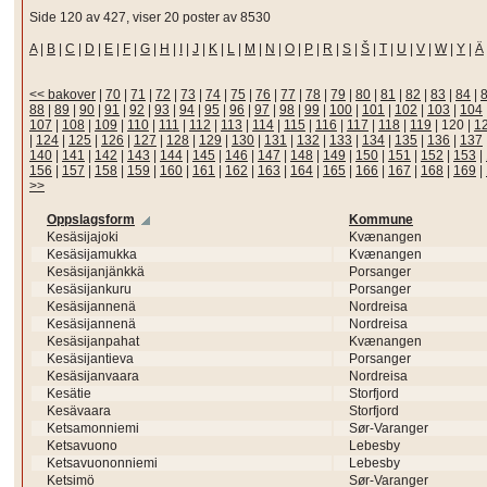
Side 120 av 427, viser 20 poster av 8530
A
|
B
|
C
|
D
|
E
|
F
|
G
|
H
|
I
|
J
|
K
|
L
|
M
|
N
|
O
|
P
|
R
|
S
|
Š
|
T
|
U
|
V
|
W
|
Y
|
Ä
<< bakover
|
70
|
71
|
72
|
73
|
74
|
75
|
76
|
77
|
78
|
79
|
80
|
81
|
82
|
83
|
84
|
88
|
89
|
90
|
91
|
92
|
93
|
94
|
95
|
96
|
97
|
98
|
99
|
100
|
101
|
102
|
103
|
104
107
|
108
|
109
|
110
|
111
|
112
|
113
|
114
|
115
|
116
|
117
|
118
|
119
|
120
|
1
|
124
|
125
|
126
|
127
|
128
|
129
|
130
|
131
|
132
|
133
|
134
|
135
|
136
|
137
140
|
141
|
142
|
143
|
144
|
145
|
146
|
147
|
148
|
149
|
150
|
151
|
152
|
153
|
156
|
157
|
158
|
159
|
160
|
161
|
162
|
163
|
164
|
165
|
166
|
167
|
168
|
169
|
>>
Oppslagsform
Kommune
Kesäsijajoki
Kvænangen
Kesäsijamukka
Kvænangen
Kesäsijanjänkkä
Porsanger
Kesäsijankuru
Porsanger
Kesäsijannenä
Nordreisa
Kesäsijannenä
Nordreisa
Kesäsijanpahat
Kvænangen
Kesäsijantieva
Porsanger
Kesäsijanvaara
Nordreisa
Kesätie
Storfjord
Kesävaara
Storfjord
Ketsamonniemi
Sør-Varanger
Ketsavuono
Lebesby
Ketsavuononniemi
Lebesby
Ketsimö
Sør-Varanger