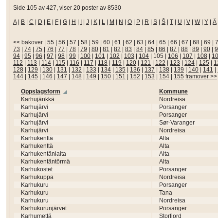
Side 105 av 427, viser 20 poster av 8530
A
|
B
|
C
|
D
|
E
|
F
|
G
|
H
|
I
|
J
|
K
|
L
|
M
|
N
|
O
|
P
|
R
|
S
|
Š
|
T
|
U
|
V
|
W
|
Y
|
Ä
<< bakover
|
55
|
56
|
57
|
58
|
59
|
60
|
61
|
62
|
63
|
64
|
65
|
66
|
67
|
68
|
69
|
73
|
74
|
75
|
76
|
77
|
78
|
79
|
80
|
81
|
82
|
83
|
84
|
85
|
86
|
87
|
88
|
89
|
90
|
9
94
|
95
|
96
|
97
|
98
|
99
|
100
|
101
|
102
|
103
|
104
|
105
|
106
|
107
|
108
|
1
112
|
113
|
114
|
115
|
116
|
117
|
118
|
119
|
120
|
121
|
122
|
123
|
124
|
125
|
1
128
|
129
|
130
|
131
|
132
|
133
|
134
|
135
|
136
|
137
|
138
|
139
|
140
|
141
|
144
|
145
|
146
|
147
|
148
|
149
|
150
|
151
|
152
|
153
|
154
|
155
framover >>
Oppslagsform
Kommune
Karhujänkkä
Nordreisa
Karhujärvi
Porsanger
Karhujärvi
Porsanger
Karhujärvi
Sør-Varanger
Karhujärvi
Nordreisa
Karhukenttä
Alta
Karhukenttä
Alta
Karhukentänlaita
Alta
Karhukentäntörmä
Alta
Karhukostet
Porsanger
Karhukuppa
Nordreisa
Karhukuru
Porsanger
Karhukuru
Tana
Karhukuru
Nordreisa
Karhukurunjärvet
Porsanger
Karhumettä
Storfjord