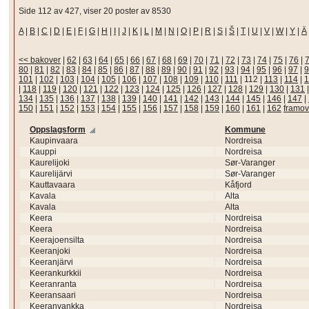
Side 112 av 427, viser 20 poster av 8530
A
|
B
|
C
|
D
|
E
|
F
|
G
|
H
|
I
|
J
|
K
|
L
|
M
|
N
|
O
|
P
|
R
|
S
|
Š
|
T
|
U
|
V
|
W
|
Y
|
Ä
<< bakover
|
62
|
63
|
64
|
65
|
66
|
67
|
68
|
69
|
70
|
71
|
72
|
73
|
74
|
75
|
76
|
80
|
81
|
82
|
83
|
84
|
85
|
86
|
87
|
88
|
89
|
90
|
91
|
92
|
93
|
94
|
95
|
96
|
97
|
9
101
|
102
|
103
|
104
|
105
|
106
|
107
|
108
|
109
|
110
|
111
|
112
|
113
|
114
|
1
|
118
|
119
|
120
|
121
|
122
|
123
|
124
|
125
|
126
|
127
|
128
|
129
|
130
|
131
134
|
135
|
136
|
137
|
138
|
139
|
140
|
141
|
142
|
143
|
144
|
145
|
146
|
147
|
150
|
151
|
152
|
153
|
154
|
155
|
156
|
157
|
158
|
159
|
160
|
161
|
162
framov
Oppslagsform
Kommune
Kaupinvaara
Nordreisa
Kauppi
Nordreisa
Kaurelijoki
Sør-Varanger
Kaurelijärvi
Sør-Varanger
Kauttavaara
Kåfjord
Kavala
Alta
Kavala
Alta
Keera
Nordreisa
Keera
Nordreisa
Keerajoensilta
Nordreisa
Keeranjoki
Nordreisa
Keeranjärvi
Nordreisa
Keerankurkkii
Nordreisa
Keeranranta
Nordreisa
Keeransaari
Nordreisa
Keeranvankka
Nordreisa