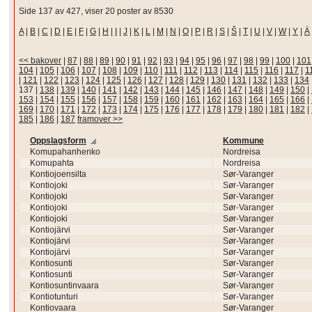
Side 137 av 427, viser 20 poster av 8530
A
|
B
|
C
|
D
|
E
|
F
|
G
|
H
|
I
|
J
|
K
|
L
|
M
|
N
|
O
|
P
|
R
|
S
|
Š
|
T
|
U
|
V
|
W
|
Y
|
Ä
<< bakover
|
87
|
88
|
89
|
90
|
91
|
92
|
93
|
94
|
95
|
96
|
97
|
98
|
99
|
100
|
101
104
|
105
|
106
|
107
|
108
|
109
|
110
|
111
|
112
|
113
|
114
|
115
|
116
|
117
|
1
|
121
|
122
|
123
|
124
|
125
|
126
|
127
|
128
|
129
|
130
|
131
|
132
|
133
|
134
137
|
138
|
139
|
140
|
141
|
142
|
143
|
144
|
145
|
146
|
147
|
148
|
149
|
150
|
153
|
154
|
155
|
156
|
157
|
158
|
159
|
160
|
161
|
162
|
163
|
164
|
165
|
166
|
169
|
170
|
171
|
172
|
173
|
174
|
175
|
176
|
177
|
178
|
179
|
180
|
181
|
182
|
185
|
186
|
187
framover >>
Oppslagsform
Kommune
Komupahanhenko
Nordreisa
Komupahta
Nordreisa
Kontiojoensilta
Sør-Varanger
Kontiojoki
Sør-Varanger
Kontiojoki
Sør-Varanger
Kontiojoki
Sør-Varanger
Kontiojoki
Sør-Varanger
Kontiojärvi
Sør-Varanger
Kontiojärvi
Sør-Varanger
Kontiojärvi
Sør-Varanger
Kontiosunti
Sør-Varanger
Kontiosunti
Sør-Varanger
Kontiosuntinvaara
Sør-Varanger
Kontiotunturi
Sør-Varanger
Kontiovaara
Sør-Varanger