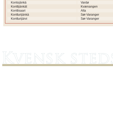
Kontojänkä
Vardø
Konttijänkät
Kvænangen
Konttisaari
Alta
Kontturijänkä
Sør-Varanger
Kontturijärvi
Sør-Varanger