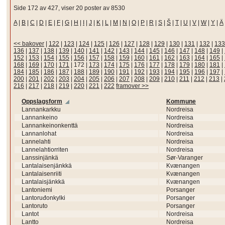
Side 172 av 427, viser 20 poster av 8530
A
|
B
|
C
|
D
|
E
|
F
|
G
|
H
|
I
|
J
|
K
|
L
|
M
|
N
|
O
|
P
|
R
|
S
|
Š
|
T
|
U
|
V
|
W
|
Y
|
Ä
<< bakover
|
122
|
123
|
124
|
125
|
126
|
127
|
128
|
129
|
130
|
131
|
132
|
133
136
|
137
|
138
|
139
|
140
|
141
|
142
|
143
|
144
|
145
|
146
|
147
|
148
|
149
|
152
|
153
|
154
|
155
|
156
|
157
|
158
|
159
|
160
|
161
|
162
|
163
|
164
|
165
|
168
|
169
|
170
|
171
|
172
|
173
|
174
|
175
|
176
|
177
|
178
|
179
|
180
|
181
|
184
|
185
|
186
|
187
|
188
|
189
|
190
|
191
|
192
|
193
|
194
|
195
|
196
|
197
|
200
|
201
|
202
|
203
|
204
|
205
|
206
|
207
|
208
|
209
|
210
|
211
|
212
|
213
|
216
|
217
|
218
|
219
|
220
|
221
|
222
framover >>
Oppslagsform
Kommune
Lannankarkku
Nordreisa
Lannankeino
Nordreisa
Lannankeinonkenttä
Nordreisa
Lannanlohat
Nordreisa
Lannelahti
Nordreisa
Lannelahtiorriten
Nordreisa
Lanssinjänkä
Sør-Varanger
Lantalaisenjänkkä
Kvænangen
Lantalaisenriiti
Kvænangen
Lantalaisjänkkä
Kvænangen
Lantoniemi
Porsanger
Lantoruđonkylki
Porsanger
Lantoruto
Porsanger
Lantot
Nordreisa
Lantto
Nordreisa