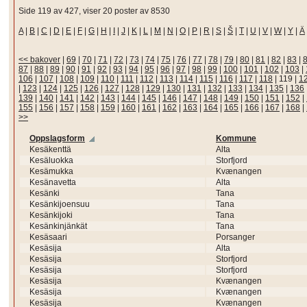
Side 119 av 427, viser 20 poster av 8530
A
|
B
|
C
|
D
|
E
|
F
|
G
|
H
|
I
|
J
|
K
|
L
|
M
|
N
|
O
|
P
|
R
|
S
|
Š
|
T
|
U
|
V
|
W
|
Y
|
Ä
<< bakover
|
69
|
70
|
71
|
72
|
73
|
74
|
75
|
76
|
77
|
78
|
79
|
80
|
81
|
82
|
83
|
87
|
88
|
89
|
90
|
91
|
92
|
93
|
94
|
95
|
96
|
97
|
98
|
99
|
100
|
101
|
102
|
103
|
106
|
107
|
108
|
109
|
110
|
111
|
112
|
113
|
114
|
115
|
116
|
117
|
118
|
119
|
1
|
123
|
124
|
125
|
126
|
127
|
128
|
129
|
130
|
131
|
132
|
133
|
134
|
135
|
136
139
|
140
|
141
|
142
|
143
|
144
|
145
|
146
|
147
|
148
|
149
|
150
|
151
|
152
|
155
|
156
|
157
|
158
|
159
|
160
|
161
|
162
|
163
|
164
|
165
|
166
|
167
|
168
|
>>
Oppslagsform
Kommune
Kesäkenttä
Alta
Kesäluokka
Storfjord
Kesämukka
Kvænangen
Kesänavetta
Alta
Kesänki
Tana
Kesänkijoensuu
Tana
Kesänkijoki
Tana
Kesänkinjänkät
Tana
Kesäsaari
Porsanger
Kesäsija
Alta
Kesäsija
Storfjord
Kesäsija
Storfjord
Kesäsija
Kvænangen
Kesäsija
Kvænangen
Kesäsija
Kvænangen