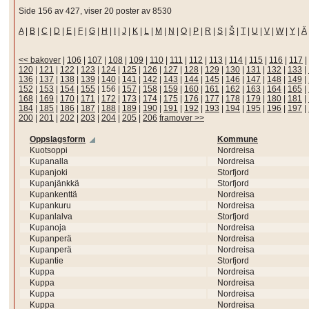
Side 156 av 427, viser 20 poster av 8530
A
|
B
|
C
|
D
|
E
|
F
|
G
|
H
|
I
|
J
|
K
|
L
|
M
|
N
|
O
|
P
|
R
|
S
|
Š
|
T
|
U
|
V
|
W
|
Y
|
Ä
<< bakover
|
106
|
107
|
108
|
109
|
110
|
111
|
112
|
113
|
114
|
115
|
116
|
117
|
120
|
121
|
122
|
123
|
124
|
125
|
126
|
127
|
128
|
129
|
130
|
131
|
132
|
133
|
136
|
137
|
138
|
139
|
140
|
141
|
142
|
143
|
144
|
145
|
146
|
147
|
148
|
149
|
152
|
153
|
154
|
155
|
156
|
157
|
158
|
159
|
160
|
161
|
162
|
163
|
164
|
165
|
168
|
169
|
170
|
171
|
172
|
173
|
174
|
175
|
176
|
177
|
178
|
179
|
180
|
181
|
184
|
185
|
186
|
187
|
188
|
189
|
190
|
191
|
192
|
193
|
194
|
195
|
196
|
197
|
200
|
201
|
202
|
203
|
204
|
205
|
206
framover >>
Oppslagsform
Kommune
Kuotsoppi
Nordreisa
Kupanalla
Nordreisa
Kupanjoki
Storfjord
Kupanjänkkä
Storfjord
Kupankenttä
Nordreisa
Kupankuru
Nordreisa
Kupanlalva
Storfjord
Kupanoja
Nordreisa
Kupanperä
Nordreisa
Kupanperä
Nordreisa
Kupantie
Storfjord
Kuppa
Nordreisa
Kuppa
Nordreisa
Kuppa
Nordreisa
Kuppa
Nordreisa