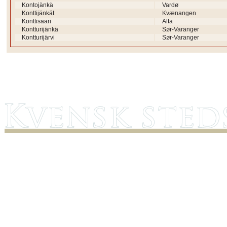
Kontojänkä
Vardø
Konttijänkät
Kvænangen
Konttisaari
Alta
Kontturijänkä
Sør-Varanger
Kontturijärvi
Sør-Varanger