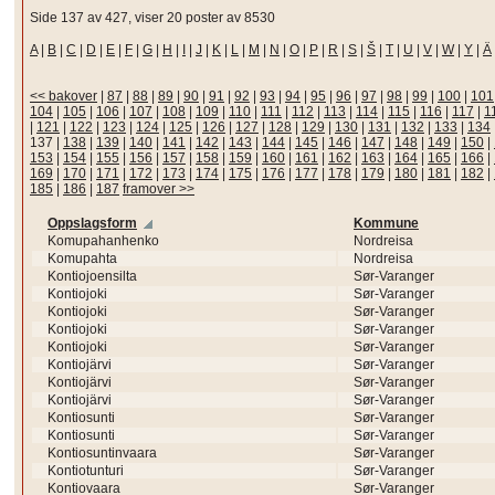
Side 137 av 427, viser 20 poster av 8530
A
|
B
|
C
|
D
|
E
|
F
|
G
|
H
|
I
|
J
|
K
|
L
|
M
|
N
|
O
|
P
|
R
|
S
|
Š
|
T
|
U
|
V
|
W
|
Y
|
Ä
<< bakover
|
87
|
88
|
89
|
90
|
91
|
92
|
93
|
94
|
95
|
96
|
97
|
98
|
99
|
100
|
101
104
|
105
|
106
|
107
|
108
|
109
|
110
|
111
|
112
|
113
|
114
|
115
|
116
|
117
|
1
|
121
|
122
|
123
|
124
|
125
|
126
|
127
|
128
|
129
|
130
|
131
|
132
|
133
|
134
137
|
138
|
139
|
140
|
141
|
142
|
143
|
144
|
145
|
146
|
147
|
148
|
149
|
150
|
153
|
154
|
155
|
156
|
157
|
158
|
159
|
160
|
161
|
162
|
163
|
164
|
165
|
166
|
169
|
170
|
171
|
172
|
173
|
174
|
175
|
176
|
177
|
178
|
179
|
180
|
181
|
182
|
185
|
186
|
187
framover >>
Oppslagsform
Kommune
Komupahanhenko
Nordreisa
Komupahta
Nordreisa
Kontiojoensilta
Sør-Varanger
Kontiojoki
Sør-Varanger
Kontiojoki
Sør-Varanger
Kontiojoki
Sør-Varanger
Kontiojoki
Sør-Varanger
Kontiojärvi
Sør-Varanger
Kontiojärvi
Sør-Varanger
Kontiojärvi
Sør-Varanger
Kontiosunti
Sør-Varanger
Kontiosunti
Sør-Varanger
Kontiosuntinvaara
Sør-Varanger
Kontiotunturi
Sør-Varanger
Kontiovaara
Sør-Varanger