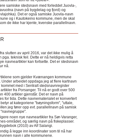
tedsnavn som er litt «julete».
ere samiske stedsnavn med forleddet Juovla-,
lavuotna (navn på bygdelag og fjord) og
ovlajohka). Det er også samiske Juovla-navn
mmune og i Kautokeino kommune, men de skal
som de ikke har kjente, kvenske parallellnavn.
ER
a slutten av april 2016, var det ikke mulig å
 pga. teknisk feil. Dette er nå heldigvis retta
nye navneartikler kan fortsette. Det er stedsnavn
 tur nå.
eartiklene som gjelder Kvænangen kommune
ler. Under arbeidet oppdaga jeg at flere kartnavn
 kommet med i Sentralt stedsnavnregister
artikler fra Porsanger. Til nå er godt over 500
nn 400 artikler gjenstår. Det er navn på
s for tida. Dette navnematerialet er konvertert
betyr at kategoriene "bøyningsform", "uttale,
Men jeg fører opp evt. parallellnavn på samisk
et "navnegruppe".
igere noen nye navneartikler fra Sør-Varanger,
s-området, og særlig navn på fiskeplasser.
i bygdebok (2010) av Alf Salangi.
ndig å legge inn koordinater som til nå har
i grunnen navn i alle kommunene.