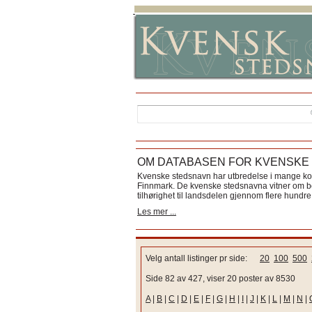
OM DATABASEN FOR KVENSKE
Kvenske stedsnavn har utbredelse i mange k
Finnmark. De kvenske stedsnavna vitner om bos
tilhørighet til landsdelen gjennom flere hundre 
Les mer ...
Velg antall listinger pr side:
20
100
500
Side 82 av 427, viser 20 poster av 8530
A
|
B
|
C
|
D
|
E
|
F
|
G
|
H
|
I
|
J
|
K
|
L
|
M
|
N
|