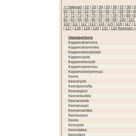
<< bakover
|
32
|
33
|
34
|
35
|
36
|
37
|
38
|
3
50
|
51
|
52
|
53
|
54
|
55
|
56
|
57
|
58
|
59
|
6
71
|
72
|
73
|
74
|
75
|
76
|
77
|
78
|
79
|
80
|
8
92
|
93
|
94
|
95
|
96
|
97
|
98
|
99
|
100
|
101
110
|
111
|
112
|
113
|
114
|
115
|
116
|
117
|
1
|
127
|
128
|
129
|
130
|
131
|
132
framover 
Oppslagsform
Kapperuksenniva
Kapperuksenniska
Kapperuksenjänkät
Kapperusjoki
Kapperaisenjoki
Kapperusjoensuu
Kapperaisenjoensuu
Keera
Keeranjoki
Keerajoensilta
Keeranjärvi
Keerankurkkii
Keeranranta
Keeransaari
Keeranvankka
Keeravaara
Keera
Keinojoki
Keinotakka
Keinojärvi