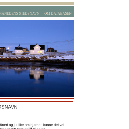
MÅNEDENS STEDSNAVN
OM DATABASEN
DSNAVN
ned og jul like om hjørnet, kunne det vel