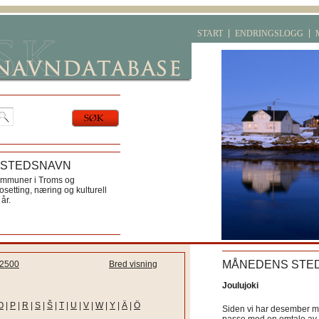
START
ENDRINGSLOGG
 STEDSNAVN
ommuner i Troms og
etting, næring og kulturell
år.
MÅNEDENS STE
2500
Bred visning
Joulujoki
O
|
P
|
R
|
S
|
Š
|
T
|
U
|
V
|
W
|
Y
|
Ä
|
Ö
Siden vi har desember må