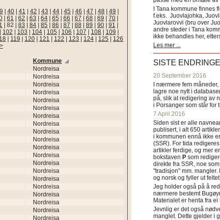
passe med en omtale av s
I Tana kommune finnes fl
9
|
40
|
41
|
42
|
43
|
44
|
45
|
46
|
47
|
48
|
49
|
f.eks. Juovlajohka, Juov
0
|
61
|
62
|
63
|
64
|
65
|
66
|
67
|
68
|
69
|
70
|
Juovlarovvi (bru over Ju
1
|
82
|
83
|
84
|
85
|
86
|
87
|
88
|
89
|
90
|
91
|
andre steder i Tana ko
|
102
|
103
|
104
|
105
|
106
|
107
|
108
|
109
|
ikke behandles her, etter
18
|
119
|
120
|
121
|
122
|
123
|
124
|
125
|
126
Les mer ...
>>
Kommune
SISTE ENDRING
Nordreisa
20 September 2016
Nordreisa
Nordreisa
I nærmere fem måneder, fr
lagre noe nytt i databasen
Nordreisa
på, slik at redigering av 
Nordreisa
i Porsanger som står for
Nordreisa
7 April 2016
Nordreisa
Siden sist er alle navn
Nordreisa
publisert, i alt 650 artik
Nordreisa
i kommunen ennå ikke er
Nordreisa
(SSR). For tida redigeres 
Nordreisa
artikler ferdige, og mer e
Nordreisa
bokstaven
P
som redigere
Nordreisa
direkte fra SSR, noe som 
Nordreisa
"tradisjon" mm. mangler. 
og norsk og fyller ut felt
Nordreisa
Nordreisa
Jeg holder også på å red
nærmere bestemt Bugøyne
Nordreisa
Materialet er henta fra e
Nordreisa
Jevnlig er det også nødve
Nordreisa
manglet. Dette gjelder 
Nordreisa