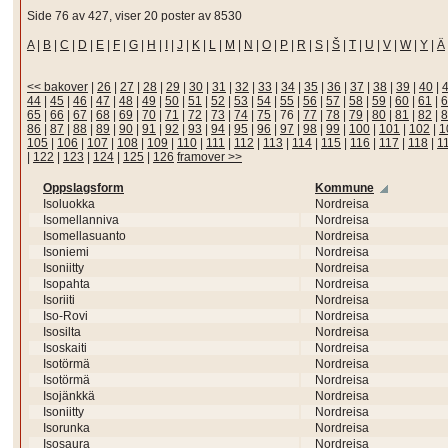
Side 76 av 427, viser 20 poster av 8530
A
|
B
|
C
|
D
|
E
|
F
|
G
|
H
|
I
|
J
|
K
|
L
|
M
|
N
|
O
|
P
|
R
|
S
|
Š
|
T
|
U
|
V
|
W
|
Y
|
Ä
<< bakover
|
26
|
27
|
28
|
29
|
30
|
31
|
32
|
33
|
34
|
35
|
36
|
37
|
38
|
39
|
40
|
44
|
45
|
46
|
47
|
48
|
49
|
50
|
51
|
52
|
53
|
54
|
55
|
56
|
57
|
58
|
59
|
60
|
61
|
6
65
|
66
|
67
|
68
|
69
|
70
|
71
|
72
|
73
|
74
|
75
|
76
|
77
|
78
|
79
|
80
|
81
|
82
|
8
86
|
87
|
88
|
89
|
90
|
91
|
92
|
93
|
94
|
95
|
96
|
97
|
98
|
99
|
100
|
101
|
102
|
1
105
|
106
|
107
|
108
|
109
|
110
|
111
|
112
|
113
|
114
|
115
|
116
|
117
|
118
|
1
|
122
|
123
|
124
|
125
|
126
framover >>
Oppslagsform
Kommune
Isoluokka
Nordreisa
Isomellanniva
Nordreisa
Isomellasuanto
Nordreisa
Isoniemi
Nordreisa
Isoniitty
Nordreisa
Isopahta
Nordreisa
Isoriiti
Nordreisa
Iso-Rovi
Nordreisa
Isosilta
Nordreisa
Isoskaiti
Nordreisa
Isotörmä
Nordreisa
Isotörmä
Nordreisa
Isojänkkä
Nordreisa
Isoniitty
Nordreisa
Isorunka
Nordreisa
Isosaura
Nordreisa