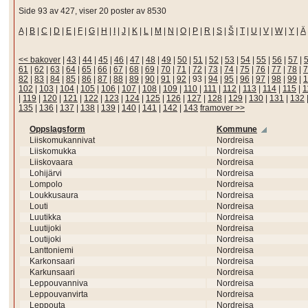
Side 93 av 427, viser 20 poster av 8530
A
|
B
|
C
|
D
|
E
|
F
|
G
|
H
|
I
|
J
|
K
|
L
|
M
|
N
|
O
|
P
|
R
|
S
|
Š
|
T
|
U
|
V
|
W
|
Y
|
Ä
<< bakover
|
43
|
44
|
45
|
46
|
47
|
48
|
49
|
50
|
51
|
52
|
53
|
54
|
55
|
56
|
57
|
61
|
62
|
63
|
64
|
65
|
66
|
67
|
68
|
69
|
70
|
71
|
72
|
73
|
74
|
75
|
76
|
77
|
78
|
7
82
|
83
|
84
|
85
|
86
|
87
|
88
|
89
|
90
|
91
|
92
|
93
|
94
|
95
|
96
|
97
|
98
|
99
|
1
102
|
103
|
104
|
105
|
106
|
107
|
108
|
109
|
110
|
111
|
112
|
113
|
114
|
115
|
1
|
119
|
120
|
121
|
122
|
123
|
124
|
125
|
126
|
127
|
128
|
129
|
130
|
131
|
132
135
|
136
|
137
|
138
|
139
|
140
|
141
|
142
|
143
framover >>
Oppslagsform
Kommune
Liiskomukannivat
Nordreisa
Liiskomukka
Nordreisa
Liiskovaara
Nordreisa
Lohijärvi
Nordreisa
Lompolo
Nordreisa
Loukkusaura
Nordreisa
Louti
Nordreisa
Luutikka
Nordreisa
Luutijoki
Nordreisa
Loutijoki
Nordreisa
Lanttoniemi
Nordreisa
Karkonsaari
Nordreisa
Karkunsaari
Nordreisa
Leppouvanniva
Nordreisa
Leppouvanvirta
Nordreisa
Leppouta
Nordreisa