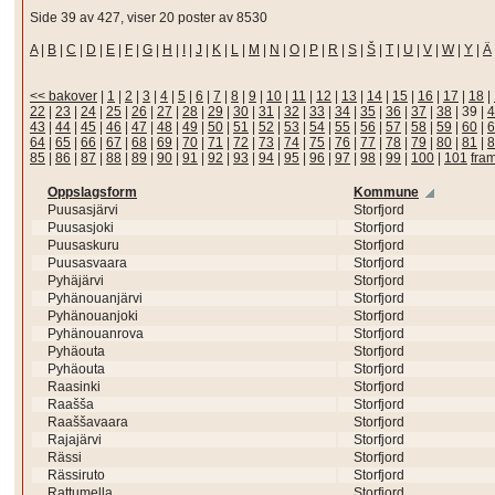
Side 39 av 427, viser 20 poster av 8530
A
|
B
|
C
|
D
|
E
|
F
|
G
|
H
|
I
|
J
|
K
|
L
|
M
|
N
|
O
|
P
|
R
|
S
|
Š
|
T
|
U
|
V
|
W
|
Y
|
Ä
<< bakover
|
1
|
2
|
3
|
4
|
5
|
6
|
7
|
8
|
9
|
10
|
11
|
12
|
13
|
14
|
15
|
16
|
17
|
18
|
22
|
23
|
24
|
25
|
26
|
27
|
28
|
29
|
30
|
31
|
32
|
33
|
34
|
35
|
36
|
37
|
38
|
39
|
4
43
|
44
|
45
|
46
|
47
|
48
|
49
|
50
|
51
|
52
|
53
|
54
|
55
|
56
|
57
|
58
|
59
|
60
|
6
64
|
65
|
66
|
67
|
68
|
69
|
70
|
71
|
72
|
73
|
74
|
75
|
76
|
77
|
78
|
79
|
80
|
81
|
8
85
|
86
|
87
|
88
|
89
|
90
|
91
|
92
|
93
|
94
|
95
|
96
|
97
|
98
|
99
|
100
|
101
fra
Oppslagsform
Kommune
Puusasjärvi
Storfjord
Puusasjoki
Storfjord
Puusaskuru
Storfjord
Puusasvaara
Storfjord
Pyhäjärvi
Storfjord
Pyhänouanjärvi
Storfjord
Pyhänouanjoki
Storfjord
Pyhänouanrova
Storfjord
Pyhäouta
Storfjord
Pyhäouta
Storfjord
Raasinki
Storfjord
Raašša
Storfjord
Raaššavaara
Storfjord
Rajajärvi
Storfjord
Rässi
Storfjord
Rässiruto
Storfjord
Rattumella
Storfjord