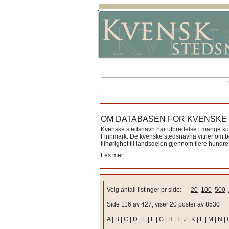
OM DATABASEN FOR KVENSKE
Kvenske stedsnavn har utbredelse i mange k
Finnmark. De kvenske stedsnavna vitner om bos
tilhørighet til landsdelen gjennom flere hundre 
Les mer ...
Velg antall listinger pr side:
20
100
500
Side 116 av 427, viser 20 poster av 8530
A
|
B
|
C
|
D
|
E
|
F
|
G
|
H
|
I
|
J
|
K
|
L
|
M
|
N
|