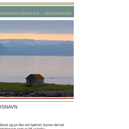
MÅNEDENS STEDSNAVN
OM DATABASEN
DSNAVN
ned og jul like om hjørnet, kunne det vel