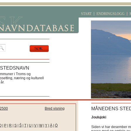
START
ENDRINGSLOGG
 STEDSNAVN
ommuner i Troms og
etting, næring og kulturell
år.
MÅNEDENS STE
2500
Bred visning
Joulujoki
O
|
P
|
R
|
S
|
Š
|
T
|
U
|
V
|
W
|
Y
|
Ä
|
Ö
Siden vi har desember må