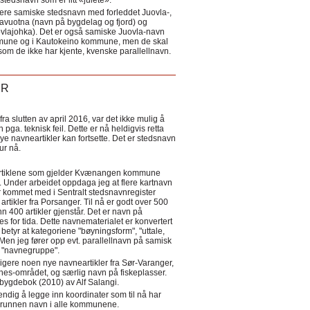
tedsnavn som er litt «julete».
ere samiske stedsnavn med forleddet Juovla-,
lavuotna (navn på bygdelag og fjord) og
ovlajohka). Det er også samiske Juovla-navn
mmune og i Kautokeino kommune, men de skal
som de ikke har kjente, kvenske parallellnavn.
ER
a slutten av april 2016, var det ikke mulig å
 pga. teknisk feil. Dette er nå heldigvis retta
nye navneartikler kan fortsette. Det er stedsnavn
 tur nå.
eartiklene som gjelder Kvænangen kommune
ler. Under arbeidet oppdaga jeg at flere kartnavn
 kommet med i Sentralt stedsnavnregister
artikler fra Porsanger. Til nå er godt over 500
nn 400 artikler gjenstår. Det er navn på
s for tida. Dette navnematerialet er konvertert
betyr at kategoriene "bøyningsform", "uttale,
Men jeg fører opp evt. parallellnavn på samisk
et "navnegruppe".
igere noen nye navneartikler fra Sør-Varanger,
s-området, og særlig navn på fiskeplasser.
i bygdebok (2010) av Alf Salangi.
ndig å legge inn koordinater som til nå har
i grunnen navn i alle kommunene.