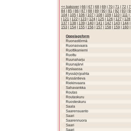
<< bakover
|
66
|
67
|
68
|
69
|
70
|
71
|
72
|
7
84
|
85
|
86
|
87
|
88
|
89
|
90
|
91
|
92
|
93
|
9
104
|
105
|
106
|
107
|
108
|
109
|
110
|
111
|
|
121
|
122
|
123
|
124
|
125
|
126
|
127
|
128
137
|
138
|
139
|
140
|
141
|
142
|
143
|
144
153
|
154
|
155
|
156
|
157
|
158
|
159
|
160
Oppslagsform
Ruonastörmä
Ruonasvaara
Ruottikaniemi
Ruottu
Ruunaharju
Ruunajärvi
Ryslaassa
Ryssä(n)pahta
Ryssäntieva
Riekinvaara
Sahavankka
Routas
Routaskuru
Ruosteskuru
Saala
Saarensuanto
Saari
Saarennuora
Saari
Saari