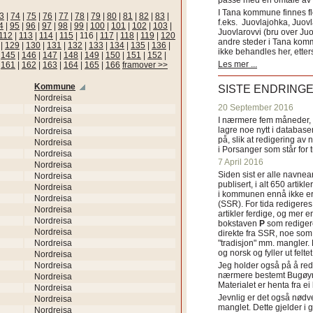
passe med en omtale av s
I Tana kommune finnes fl
3
|
74
|
75
|
76
|
77
|
78
|
79
|
80
|
81
|
82
|
83
|
f.eks. Juovlajohka, Juov
4
|
95
|
96
|
97
|
98
|
99
|
100
|
101
|
102
|
103
|
Juovlarovvi (bru over Ju
112
|
113
|
114
|
115
|
116
|
117
|
118
|
119
|
120
andre steder i Tana ko
|
129
|
130
|
131
|
132
|
133
|
134
|
135
|
136
|
ikke behandles her, etter
|
145
|
146
|
147
|
148
|
149
|
150
|
151
|
152
|
Les mer ...
|
161
|
162
|
163
|
164
|
165
|
166
framover >>
Kommune
SISTE ENDRING
Nordreisa
20 September 2016
Nordreisa
Nordreisa
I nærmere fem måneder, fr
lagre noe nytt i databasen
Nordreisa
på, slik at redigering av 
Nordreisa
i Porsanger som står for
Nordreisa
7 April 2016
Nordreisa
Siden sist er alle navn
Nordreisa
publisert, i alt 650 artik
Nordreisa
i kommunen ennå ikke er
Nordreisa
(SSR). For tida redigeres 
Nordreisa
artikler ferdige, og mer e
Nordreisa
bokstaven
P
som redigere
Nordreisa
direkte fra SSR, noe som 
Nordreisa
"tradisjon" mm. mangler. 
og norsk og fyller ut felt
Nordreisa
Nordreisa
Jeg holder også på å red
nærmere bestemt Bugøyne
Nordreisa
Materialet er henta fra e
Nordreisa
Jevnlig er det også nødve
Nordreisa
manglet. Dette gjelder 
Nordreisa