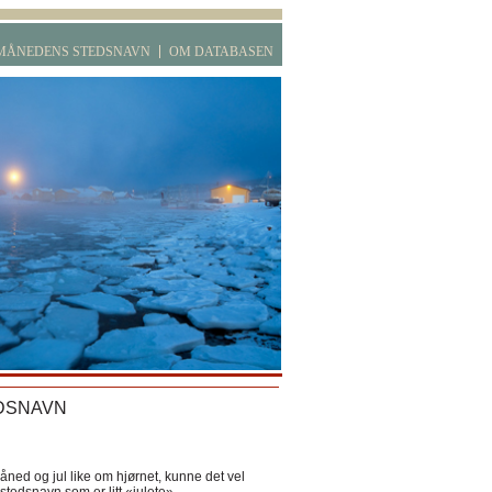
MÅNEDENS STEDSNAVN
OM DATABASEN
DSNAVN
ned og jul like om hjørnet, kunne det vel