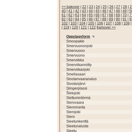
<< bakover
|
22
|
23
|
24
|
25
|
26
|
27
|
28
|
2
40
|
41
|
42
|
43
|
44
|
45
|
46
|
47
|
48
|
49
|
5
61
|
62
|
63
|
64
|
65
|
66
|
67
|
68
|
69
|
70
|
7
82
|
83
|
84
|
85
|
86
|
87
|
88
|
89
|
90
|
91
|
9
102
|
103
|
104
|
105
|
106
|
107
|
108
|
109
|
119
|
120
|
121
|
122
framover >>
Oppslagsform
Smoopakki
Smervuononjoki
Smervuono
Smervuono
Smerviikka
Smerviikanniitty
Smerviikanjoki
Smellasaari
Slootanvaaranalus
Slootanjärvi
Slingerplassi
Šletujoki
Slettumintörmä
Slerovaara
Sleronranta
Slerojoki
Slero
Sleetunkenttä
Sleetunalusta
Sleetu