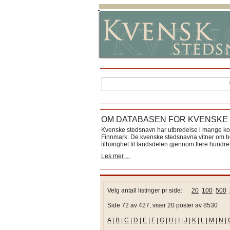
OM DATABASEN FOR KVENSKE
Kvenske stedsnavn har utbredelse i mange k
Finnmark. De kvenske stedsnavna vitner om bos
tilhørighet til landsdelen gjennom flere hundre 
Les mer ...
Velg antall listinger pr side:
20
100
500
Side 72 av 427, viser 20 poster av 8530
A
|
B
|
C
|
D
|
E
|
F
|
G
|
H
|
I
|
J
|
K
|
L
|
M
|
N
|