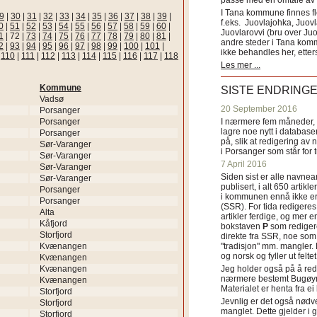
passe med en omtale av s
I Tana kommune finnes fl
9
|
30
|
31
|
32
|
33
|
34
|
35
|
36
|
37
|
38
|
39
|
f.eks. Juovlajohka, Juov
0
|
51
|
52
|
53
|
54
|
55
|
56
|
57
|
58
|
59
|
60
|
Juovlarovvi (bru over Ju
1
|
72
|
73
|
74
|
75
|
76
|
77
|
78
|
79
|
80
|
81
|
andre steder i Tana ko
2
|
93
|
94
|
95
|
96
|
97
|
98
|
99
|
100
|
101
|
ikke behandles her, etter
|
110
|
111
|
112
|
113
|
114
|
115
|
116
|
117
|
118
Les mer ...
Kommune
SISTE ENDRING
Vadsø
20 September 2016
Porsanger
Porsanger
I nærmere fem måneder, fr
lagre noe nytt i databasen
Porsanger
på, slik at redigering av 
Sør-Varanger
i Porsanger som står for
Sør-Varanger
7 April 2016
Sør-Varanger
Siden sist er alle navn
Sør-Varanger
publisert, i alt 650 artik
Porsanger
i kommunen ennå ikke er
Porsanger
(SSR). For tida redigeres 
Alta
artikler ferdige, og mer e
Kåfjord
bokstaven
P
som redigere
Storfjord
direkte fra SSR, noe som 
Kvænangen
"tradisjon" mm. mangler. 
og norsk og fyller ut felt
Kvænangen
Kvænangen
Jeg holder også på å red
nærmere bestemt Bugøyne
Kvænangen
Materialet er henta fra e
Storfjord
Jevnlig er det også nødve
Storfjord
manglet. Dette gjelder 
Storfjord