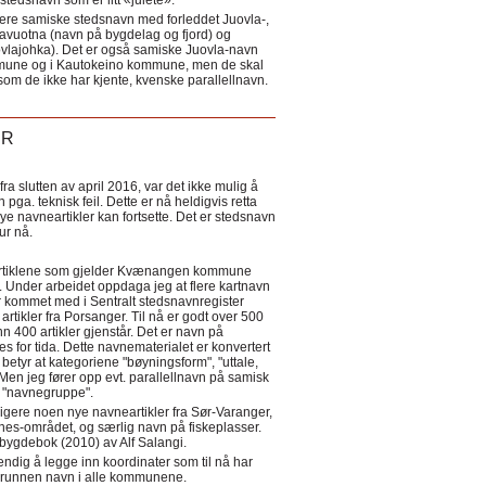
tedsnavn som er litt «julete».
ere samiske stedsnavn med forleddet Juovla-,
lavuotna (navn på bygdelag og fjord) og
ovlajohka). Det er også samiske Juovla-navn
mmune og i Kautokeino kommune, men de skal
som de ikke har kjente, kvenske parallellnavn.
ER
a slutten av april 2016, var det ikke mulig å
 pga. teknisk feil. Dette er nå heldigvis retta
nye navneartikler kan fortsette. Det er stedsnavn
 tur nå.
eartiklene som gjelder Kvænangen kommune
ler. Under arbeidet oppdaga jeg at flere kartnavn
 kommet med i Sentralt stedsnavnregister
artikler fra Porsanger. Til nå er godt over 500
nn 400 artikler gjenstår. Det er navn på
s for tida. Dette navnematerialet er konvertert
betyr at kategoriene "bøyningsform", "uttale,
Men jeg fører opp evt. parallellnavn på samisk
et "navnegruppe".
igere noen nye navneartikler fra Sør-Varanger,
s-området, og særlig navn på fiskeplasser.
i bygdebok (2010) av Alf Salangi.
ndig å legge inn koordinater som til nå har
i grunnen navn i alle kommunene.