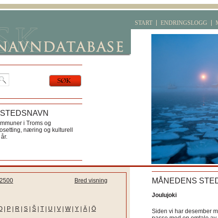
START
ENDRINGSLOGG
 STEDSNAVN
ommuner i Troms og
etting, næring og kulturell
år.
MÅNEDENS STE
2500
Bred visning
Joulujoki
O
|
P
|
R
|
S
|
Š
|
T
|
U
|
V
|
W
|
Y
|
Ä
|
Ö
Siden vi har desember må