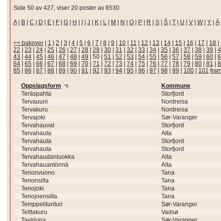
Side 50 av 427, viser 20 poster av 8530
A
|
B
|
C
|
D
|
E
|
F
|
G
|
H
|
I
|
J
|
K
|
L
|
M
|
N
|
O
|
P
|
R
|
S
|
Š
|
T
|
U
|
V
|
W
|
Y
|
Ä
<< bakover
|
1
|
2
|
3
|
4
|
5
|
6
|
7
|
8
|
9
|
10
|
11
|
12
|
13
|
14
|
15
|
16
|
17
|
18
|
22
|
23
|
24
|
25
|
26
|
27
|
28
|
29
|
30
|
31
|
32
|
33
|
34
|
35
|
36
|
37
|
38
|
39
|
4
43
|
44
|
45
|
46
|
47
|
48
|
49
|
50
|
51
|
52
|
53
|
54
|
55
|
56
|
57
|
58
|
59
|
60
|
6
64
|
65
|
66
|
67
|
68
|
69
|
70
|
71
|
72
|
73
|
74
|
75
|
76
|
77
|
78
|
79
|
80
|
81
|
8
85
|
86
|
87
|
88
|
89
|
90
|
91
|
92
|
93
|
94
|
95
|
96
|
97
|
98
|
99
|
100
|
101
fra
Oppslagsform
Kommune
Teräspahta
Storfjord
Tervauuni
Nordreisa
Tervakuru
Nordreisa
Tervajoki
Sør-Varanger
Tervahauvat
Storfjord
Tervahauta
Alta
Tervahauta
Storfjord
Tervahauta
Storfjord
Tervahaudanluokka
Alta
Tervahauantörmä
Alta
Tenonvuono
Tana
Tenonsilta
Tana
Tenojoki
Tana
Tenojoensilta
Tana
Temppelitunturi
Sør-Varanger
Telttakuru
Vadsø
Taviriuna
Sør-Varanger