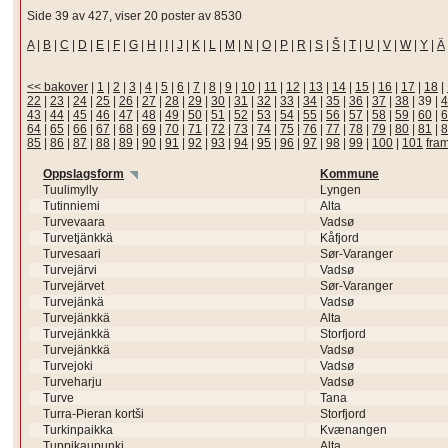
Side 39 av 427, viser 20 poster av 8530
A
|
B
|
C
|
D
|
E
|
F
|
G
|
H
|
I
|
J
|
K
|
L
|
M
|
N
|
O
|
P
|
R
|
S
|
Š
|
T
|
U
|
V
|
W
|
Y
|
Ä
<< bakover
|
1
|
2
|
3
|
4
|
5
|
6
|
7
|
8
|
9
|
10
|
11
|
12
|
13
|
14
|
15
|
16
|
17
|
18
|
22
|
23
|
24
|
25
|
26
|
27
|
28
|
29
|
30
|
31
|
32
|
33
|
34
|
35
|
36
|
37
|
38
|
39
|
4
43
|
44
|
45
|
46
|
47
|
48
|
49
|
50
|
51
|
52
|
53
|
54
|
55
|
56
|
57
|
58
|
59
|
60
|
6
64
|
65
|
66
|
67
|
68
|
69
|
70
|
71
|
72
|
73
|
74
|
75
|
76
|
77
|
78
|
79
|
80
|
81
|
8
85
|
86
|
87
|
88
|
89
|
90
|
91
|
92
|
93
|
94
|
95
|
96
|
97
|
98
|
99
|
100
|
101
fra
Oppslagsform
Kommune
Tuulimylly
Lyngen
Tutinniemi
Alta
Turvevaara
Vadsø
Turvetjänkkä
Kåfjord
Turvesaari
Sør-Varanger
Turvejärvi
Vadsø
Turvejärvet
Sør-Varanger
Turvejänkä
Vadsø
Turvejänkkä
Alta
Turvejänkkä
Storfjord
Turvejänkkä
Vadsø
Turvejoki
Vadsø
Turveharju
Vadsø
Turve
Tana
Turra-Pieran kortši
Storfjord
Turkinpaikka
Kvænangen
Tuppikaupunki
Alta