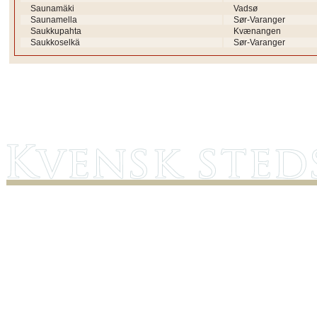
Saunamäki
Vadsø
Saunamella
Sør-Varanger
Saukkupahta
Kvænangen
Saukkoselkä
Sør-Varanger