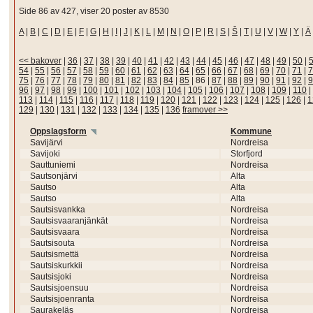
Side 86 av 427, viser 20 poster av 8530
A
|
B
|
C
|
D
|
E
|
F
|
G
|
H
|
I
|
J
|
K
|
L
|
M
|
N
|
O
|
P
|
R
|
S
|
Š
|
T
|
U
|
V
|
W
|
Y
|
Ä
<< bakover
|
36
|
37
|
38
|
39
|
40
|
41
|
42
|
43
|
44
|
45
|
46
|
47
|
48
|
49
|
50
|
54
|
55
|
56
|
57
|
58
|
59
|
60
|
61
|
62
|
63
|
64
|
65
|
66
|
67
|
68
|
69
|
70
|
71
|
7
75
|
76
|
77
|
78
|
79
|
80
|
81
|
82
|
83
|
84
|
85
|
86
|
87
|
88
|
89
|
90
|
91
|
92
|
9
96
|
97
|
98
|
99
|
100
|
101
|
102
|
103
|
104
|
105
|
106
|
107
|
108
|
109
|
110
|
113
|
114
|
115
|
116
|
117
|
118
|
119
|
120
|
121
|
122
|
123
|
124
|
125
|
126
|
1
129
|
130
|
131
|
132
|
133
|
134
|
135
|
136
framover >>
Oppslagsform
Kommune
Savijärvi
Nordreisa
Savijoki
Storfjord
Sauttuniemi
Nordreisa
Sautsonjärvi
Alta
Sautso
Alta
Sautso
Alta
Sautsisvankka
Nordreisa
Sautsisvaaranjänkät
Nordreisa
Sautsisvaara
Nordreisa
Sautsisouta
Nordreisa
Sautsismettä
Nordreisa
Sautsiskurkkii
Nordreisa
Sautsisjoki
Nordreisa
Sautsisjoensuu
Nordreisa
Sautsisjoenranta
Nordreisa
Saurakeläs
Nordreisa