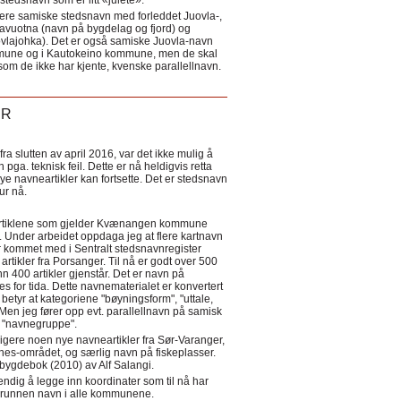
tedsnavn som er litt «julete».
ere samiske stedsnavn med forleddet Juovla-,
lavuotna (navn på bygdelag og fjord) og
ovlajohka). Det er også samiske Juovla-navn
mmune og i Kautokeino kommune, men de skal
som de ikke har kjente, kvenske parallellnavn.
ER
a slutten av april 2016, var det ikke mulig å
 pga. teknisk feil. Dette er nå heldigvis retta
nye navneartikler kan fortsette. Det er stedsnavn
 tur nå.
eartiklene som gjelder Kvænangen kommune
ler. Under arbeidet oppdaga jeg at flere kartnavn
 kommet med i Sentralt stedsnavnregister
artikler fra Porsanger. Til nå er godt over 500
nn 400 artikler gjenstår. Det er navn på
s for tida. Dette navnematerialet er konvertert
betyr at kategoriene "bøyningsform", "uttale,
Men jeg fører opp evt. parallellnavn på samisk
et "navnegruppe".
igere noen nye navneartikler fra Sør-Varanger,
s-området, og særlig navn på fiskeplasser.
i bygdebok (2010) av Alf Salangi.
ndig å legge inn koordinater som til nå har
i grunnen navn i alle kommunene.