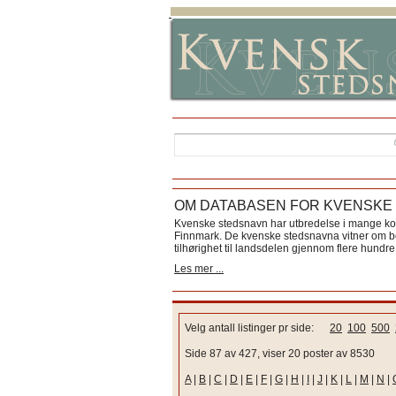
OM DATABASEN FOR KVENSKE
Kvenske stedsnavn har utbredelse i mange k
Finnmark. De kvenske stedsnavna vitner om bos
tilhørighet til landsdelen gjennom flere hundre 
Les mer ...
Velg antall listinger pr side:
20
100
500
Side 87 av 427, viser 20 poster av 8530
A
|
B
|
C
|
D
|
E
|
F
|
G
|
H
|
I
|
J
|
K
|
L
|
M
|
N
|