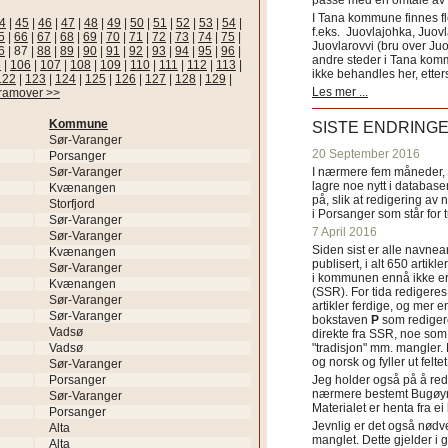
passe med en omtale av s
I Tana kommune finnes fl
4
|
45
|
46
|
47
|
48
|
49
|
50
|
51
|
52
|
53
|
54
|
f.eks. Juovlajohka, Juov
5
|
66
|
67
|
68
|
69
|
70
|
71
|
72
|
73
|
74
|
75
|
Juovlarovvi (bru over Ju
6
|
87
|
88
|
89
|
90
|
91
|
92
|
93
|
94
|
95
|
96
|
andre steder i Tana ko
5
|
106
|
107
|
108
|
109
|
110
|
111
|
112
|
113
|
ikke behandles her, etter
122
|
123
|
124
|
125
|
126
|
127
|
128
|
129
|
Les mer ...
framover >>
Kommune
SISTE ENDRING
Sør-Varanger
20 September 2016
Porsanger
Sør-Varanger
I nærmere fem måneder, fr
lagre noe nytt i databasen
Kvænangen
på, slik at redigering av 
Storfjord
i Porsanger som står for
Sør-Varanger
7 April 2016
Sør-Varanger
Siden sist er alle navn
Kvænangen
publisert, i alt 650 artik
Sør-Varanger
i kommunen ennå ikke er
Kvænangen
(SSR). For tida redigeres 
Sør-Varanger
artikler ferdige, og mer e
Sør-Varanger
bokstaven
P
som redigere
Vadsø
direkte fra SSR, noe som 
Vadsø
"tradisjon" mm. mangler. 
og norsk og fyller ut felt
Sør-Varanger
Porsanger
Jeg holder også på å red
nærmere bestemt Bugøyne
Sør-Varanger
Materialet er henta fra e
Porsanger
Jevnlig er det også nødve
Alta
manglet. Dette gjelder 
Alta