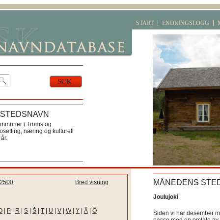
START
ENDRINGSLOGG
 STEDSNAVN
ommuner i Troms og
etting, næring og kulturell
år.
MÅNEDENS STE
2500
Bred visning
Joulujoki
O
|
P
|
R
|
S
|
Š
|
T
|
U
|
V
|
W
|
Y
|
Ä
|
Ö
Siden vi har desember må