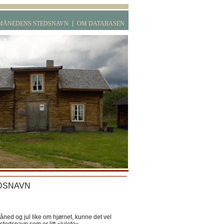
MÅNEDENS STEDSNAVN
OM DATABASEN
DSNAVN
ned og jul like om hjørnet, kunne det vel