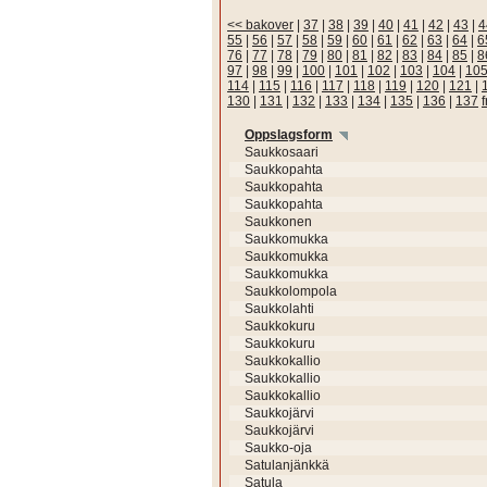
<< bakover
|
37
|
38
|
39
|
40
|
41
|
42
|
43
|
4
55
|
56
|
57
|
58
|
59
|
60
|
61
|
62
|
63
|
64
|
6
76
|
77
|
78
|
79
|
80
|
81
|
82
|
83
|
84
|
85
|
8
97
|
98
|
99
|
100
|
101
|
102
|
103
|
104
|
10
114
|
115
|
116
|
117
|
118
|
119
|
120
|
121
|
130
|
131
|
132
|
133
|
134
|
135
|
136
|
137
Oppslagsform
Saukkosaari
Saukkopahta
Saukkopahta
Saukkopahta
Saukkonen
Saukkomukka
Saukkomukka
Saukkomukka
Saukkolompola
Saukkolahti
Saukkokuru
Saukkokuru
Saukkokallio
Saukkokallio
Saukkokallio
Saukkojärvi
Saukkojärvi
Saukko-oja
Satulanjänkkä
Satula