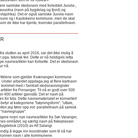
tedsnavn som er litt «julete».
ere samiske stedsnavn med forleddet Juovla-,
lavuotna (navn på bygdelag og fjord) og
ovlajohka). Det er også samiske Juovla-navn
mmune og i Kautokeino kommune, men de skal
som de ikke har kjente, kvenske parallellnavn.
ER
a slutten av april 2016, var det ikke mulig å
 pga. teknisk feil. Dette er nå heldigvis retta
nye navneartikler kan fortsette. Det er stedsnavn
 tur nå.
eartiklene som gjelder Kvænangen kommune
ler. Under arbeidet oppdaga jeg at flere kartnavn
 kommet med i Sentralt stedsnavnregister
artikler fra Porsanger. Til nå er godt over 500
nn 400 artikler gjenstår. Det er navn på
s for tida. Dette navnematerialet er konvertert
betyr at kategoriene "bøyningsform", "uttale,
Men jeg fører opp evt. parallellnavn på samisk
et "navnegruppe".
igere noen nye navneartikler fra Sør-Varanger,
s-området, og særlig navn på fiskeplasser.
i bygdebok (2010) av Alf Salangi.
ndig å legge inn koordinater som til nå har
i grunnen navn i alle kommunene.