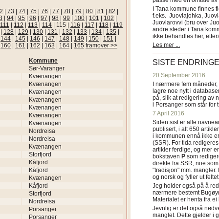
passe med en omtale av s
I Tana kommune finnes fl
2
|
73
|
74
|
75
|
76
|
77
|
78
|
79
|
80
|
81
|
82
|
f.eks. Juovlajohka, Juov
3
|
94
|
95
|
96
|
97
|
98
|
99
|
100
|
101
|
102
|
Juovlarovvi (bru over Ju
111
|
112
|
113
|
114
|
115
|
116
|
117
|
118
|
119
andre steder i Tana ko
|
128
|
129
|
130
|
131
|
132
|
133
|
134
|
135
|
ikke behandles her, etter
|
144
|
145
|
146
|
147
|
148
|
149
|
150
|
151
|
Les mer ...
|
160
|
161
|
162
|
163
|
164
|
165
framover >>
Kommune
SISTE ENDRING
Sør-Varanger
20 September 2016
Kvænangen
Kvænangen
I nærmere fem måneder, fr
lagre noe nytt i databasen
Kvænangen
på, slik at redigering av 
Kvænangen
i Porsanger som står for
Kvænangen
7 April 2016
Kvænangen
Siden sist er alle navn
Kvænangen
publisert, i alt 650 artik
Nordreisa
i kommunen ennå ikke er
Nordreisa
(SSR). For tida redigeres 
Kvænangen
artikler ferdige, og mer e
Storfjord
bokstaven
P
som redigere
Kåfjord
direkte fra SSR, noe som 
Kåfjord
"tradisjon" mm. mangler. 
og norsk og fyller ut felt
Kvænangen
Kåfjord
Jeg holder også på å red
nærmere bestemt Bugøyne
Storfjord
Materialet er henta fra e
Nordreisa
Jevnlig er det også nødve
Porsanger
manglet. Dette gjelder 
Porsanger