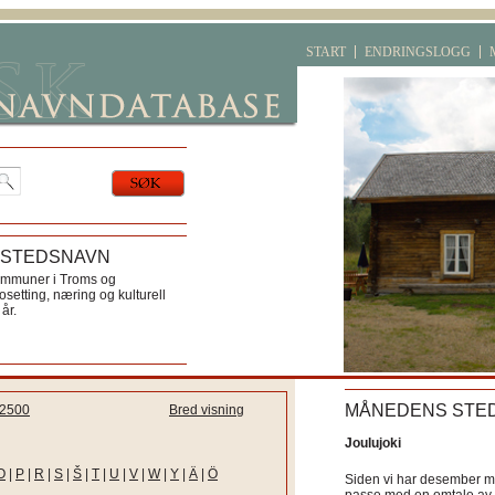
START
ENDRINGSLOGG
 STEDSNAVN
ommuner i Troms og
etting, næring og kulturell
år.
MÅNEDENS STE
2500
Bred visning
Joulujoki
O
|
P
|
R
|
S
|
Š
|
T
|
U
|
V
|
W
|
Y
|
Ä
|
Ö
Siden vi har desember må