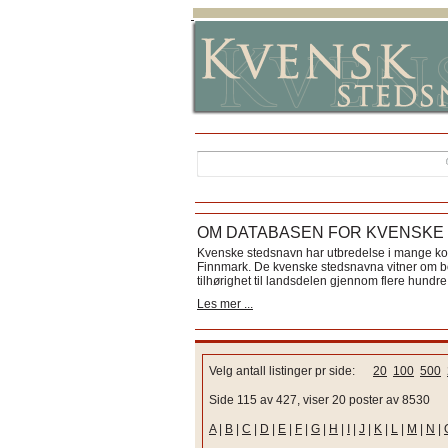
OM DATABASEN FOR KVENSKE
Kvenske stedsnavn har utbredelse i mange k
Finnmark. De kvenske stedsnavna vitner om bos
tilhørighet til landsdelen gjennom flere hundre 
Les mer ...
Velg antall listinger pr side:
20
100
500
Side 115 av 427, viser 20 poster av 8530
A
|
B
|
C
|
D
|
E
|
F
|
G
|
H
|
I
|
J
|
K
|
L
|
M
|
N
|