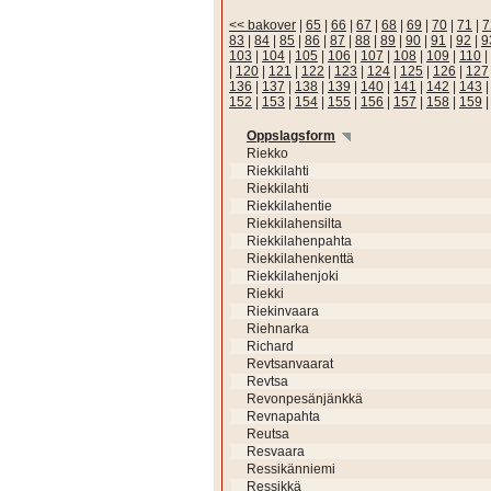
<< bakover
|
65
|
66
|
67
|
68
|
69
|
70
|
71
|
7
83
|
84
|
85
|
86
|
87
|
88
|
89
|
90
|
91
|
92
|
9
103
|
104
|
105
|
106
|
107
|
108
|
109
|
110
|
|
120
|
121
|
122
|
123
|
124
|
125
|
126
|
127
136
|
137
|
138
|
139
|
140
|
141
|
142
|
143
152
|
153
|
154
|
155
|
156
|
157
|
158
|
159
Oppslagsform
Riekko
Riekkilahti
Riekkilahti
Riekkilahentie
Riekkilahensilta
Riekkilahenpahta
Riekkilahenkenttä
Riekkilahenjoki
Riekki
Riekinvaara
Riehnarka
Richard
Revtsanvaarat
Revtsa
Revonpesänjänkkä
Revnapahta
Reutsa
Resvaara
Ressikänniemi
Ressikkä