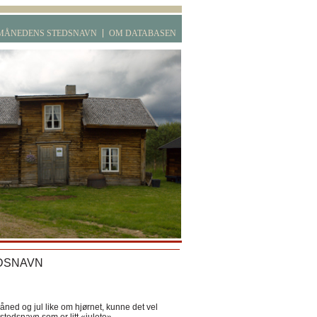
MÅNEDENS STEDSNAVN
OM DATABASEN
DSNAVN
ned og jul like om hjørnet, kunne det vel