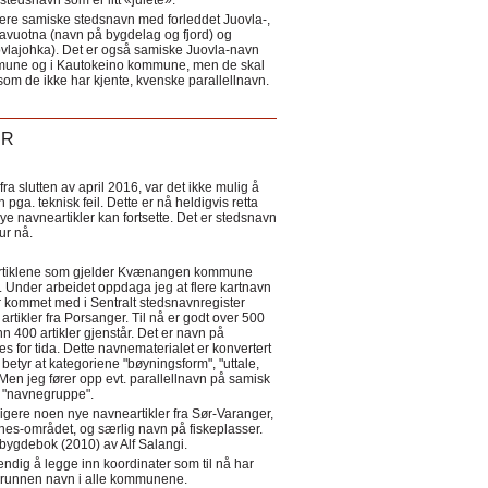
tedsnavn som er litt «julete».
ere samiske stedsnavn med forleddet Juovla-,
lavuotna (navn på bygdelag og fjord) og
ovlajohka). Det er også samiske Juovla-navn
mmune og i Kautokeino kommune, men de skal
som de ikke har kjente, kvenske parallellnavn.
ER
a slutten av april 2016, var det ikke mulig å
 pga. teknisk feil. Dette er nå heldigvis retta
nye navneartikler kan fortsette. Det er stedsnavn
 tur nå.
eartiklene som gjelder Kvænangen kommune
ler. Under arbeidet oppdaga jeg at flere kartnavn
 kommet med i Sentralt stedsnavnregister
artikler fra Porsanger. Til nå er godt over 500
nn 400 artikler gjenstår. Det er navn på
s for tida. Dette navnematerialet er konvertert
betyr at kategoriene "bøyningsform", "uttale,
Men jeg fører opp evt. parallellnavn på samisk
et "navnegruppe".
igere noen nye navneartikler fra Sør-Varanger,
s-området, og særlig navn på fiskeplasser.
i bygdebok (2010) av Alf Salangi.
ndig å legge inn koordinater som til nå har
i grunnen navn i alle kommunene.