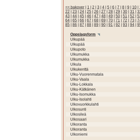
<< bakover
|
1
|
2
|
3
|
4
|
5
|
6
|
7
|
8
|
9
|
10
|
22
|
23
|
24
|
25
|
26
|
27
|
28
|
29
|
30
|
31
|
3
43
|
44
|
45
|
46
|
47
|
48
|
49
|
50
|
51
|
52
|
5
64
|
65
|
66
|
67
|
68
|
69
|
70
|
71
|
72
|
73
|
7
85
|
86
|
87
|
88
|
89
|
90
|
91
|
92
|
93
|
94
|
9
Oppslagsform
Ulkupää
Ulkupää
Ulkupoto
Ulkumukka
Ulkumukka
Ulkula
Ulkukenttä
Ulku-Vuorenmatala
Ulku-Vaala
Ulku-Lokkala
Ulku-Kätkänen
Ulku-Isomukka
Ulku-Isolahti
Ulkovuorkkulahti
Ulkosunti
Ulkosileä
Ulkosaari
Ulkoranta
Ulkoranta
Ulkoniemi