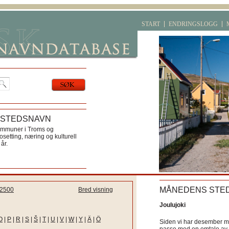
START
ENDRINGSLOGG
 STEDSNAVN
ommuner i Troms og
etting, næring og kulturell
år.
MÅNEDENS STE
2500
Bred visning
Joulujoki
O
|
P
|
R
|
S
|
Š
|
T
|
U
|
V
|
W
|
Y
|
Ä
|
Ö
Siden vi har desember må