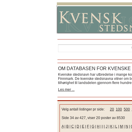
OM DATABASEN FOR KVENSKE
Kvenske stedsnavn har utbredelse i mange k
Finnmark. De kvenske stedsnavna vitner om bos
tilhørighet til landsdelen gjennom flere hundre 
Les mer ...
Velg antall listinger pr side:
20
100
500
Side 34 av 427, viser 20 poster av 8530
A
|
B
|
C
|
D
|
E
|
F
|
G
|
H
|
I
|
J
|
K
|
L
|
M
|
N
|