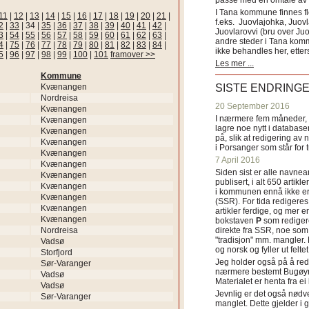
passe med en omtale av s
I Tana kommune finnes fl
11
|
12
|
13
|
14
|
15
|
16
|
17
|
18
|
19
|
20
|
21
|
f.eks. Juovlajohka, Juov
2
|
33
|
34
|
35
|
36
|
37
|
38
|
39
|
40
|
41
|
42
|
Juovlarovvi (bru over Ju
3
|
54
|
55
|
56
|
57
|
58
|
59
|
60
|
61
|
62
|
63
|
andre steder i Tana ko
4
|
75
|
76
|
77
|
78
|
79
|
80
|
81
|
82
|
83
|
84
|
ikke behandles her, etter
5
|
96
|
97
|
98
|
99
|
100
|
101
framover >>
Les mer ...
Kommune
Kvænangen
SISTE ENDRING
Nordreisa
20 September 2016
Kvænangen
I nærmere fem måneder, fr
Kvænangen
lagre noe nytt i databasen
Kvænangen
på, slik at redigering av 
Kvænangen
i Porsanger som står for
Kvænangen
7 April 2016
Kvænangen
Siden sist er alle navn
Kvænangen
publisert, i alt 650 artik
Kvænangen
i kommunen ennå ikke er
Kvænangen
(SSR). For tida redigeres 
Kvænangen
artikler ferdige, og mer e
Kvænangen
bokstaven
P
som redigere
Nordreisa
direkte fra SSR, noe som 
"tradisjon" mm. mangler. 
Vadsø
og norsk og fyller ut felt
Storfjord
Jeg holder også på å red
Sør-Varanger
nærmere bestemt Bugøyne
Vadsø
Materialet er henta fra e
Vadsø
Jevnlig er det også nødve
Sør-Varanger
manglet. Dette gjelder 