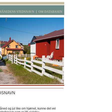
MÅNEDENS STEDSNAVN
OM DATABASEN
DSNAVN
ned og jul like om hjørnet, kunne det vel