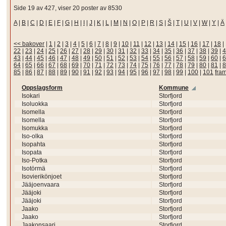
Side 19 av 427, viser 20 poster av 8530
A
|
B
|
C
|
D
|
E
|
F
|
G
|
H
|
I
|
J
|
K
|
L
|
M
|
N
|
O
|
P
|
R
|
S
|
Š
|
T
|
U
|
V
|
W
|
Y
|
Ä
<< bakover
|
1
|
2
|
3
|
4
|
5
|
6
|
7
|
8
|
9
|
10
|
11
|
12
|
13
|
14
|
15
|
16
|
17
|
18
|
22
|
23
|
24
|
25
|
26
|
27
|
28
|
29
|
30
|
31
|
32
|
33
|
34
|
35
|
36
|
37
|
38
|
39
|
4
43
|
44
|
45
|
46
|
47
|
48
|
49
|
50
|
51
|
52
|
53
|
54
|
55
|
56
|
57
|
58
|
59
|
60
|
6
64
|
65
|
66
|
67
|
68
|
69
|
70
|
71
|
72
|
73
|
74
|
75
|
76
|
77
|
78
|
79
|
80
|
81
|
8
85
|
86
|
87
|
88
|
89
|
90
|
91
|
92
|
93
|
94
|
95
|
96
|
97
|
98
|
99
|
100
|
101
fra
Oppslagsform
Kommune
Isokari
Storfjord
Isoluokka
Storfjord
Isomella
Storfjord
Isomella
Storfjord
Isomukka
Storfjord
Iso-olka
Storfjord
Isopahta
Storfjord
Isopata
Storfjord
Iso-Potka
Storfjord
Isotörmä
Storfjord
Isovierikönjoet
Storfjord
Jääjoenvaara
Storfjord
Jääjoki
Storfjord
Jääjoki
Storfjord
Jaako
Storfjord
Jaako
Storfjord
Jaakonsaari
Storfjord