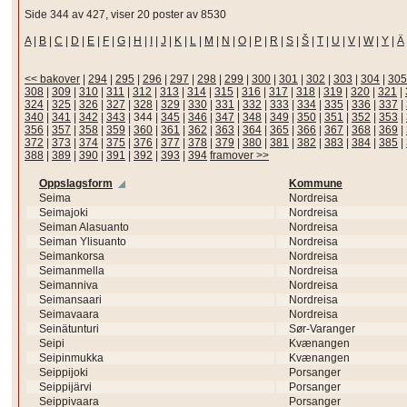
Side 344 av 427, viser 20 poster av 8530
A
|
B
|
C
|
D
|
E
|
F
|
G
|
H
|
I
|
J
|
K
|
L
|
M
|
N
|
O
|
P
|
R
|
S
|
Š
|
T
|
U
|
V
|
W
|
Y
|
Ä
<< bakover
|
294
|
295
|
296
|
297
|
298
|
299
|
300
|
301
|
302
|
303
|
304
|
305
308
|
309
|
310
|
311
|
312
|
313
|
314
|
315
|
316
|
317
|
318
|
319
|
320
|
321
|
324
|
325
|
326
|
327
|
328
|
329
|
330
|
331
|
332
|
333
|
334
|
335
|
336
|
337
|
340
|
341
|
342
|
343
|
344
|
345
|
346
|
347
|
348
|
349
|
350
|
351
|
352
|
353
|
356
|
357
|
358
|
359
|
360
|
361
|
362
|
363
|
364
|
365
|
366
|
367
|
368
|
369
|
372
|
373
|
374
|
375
|
376
|
377
|
378
|
379
|
380
|
381
|
382
|
383
|
384
|
385
|
388
|
389
|
390
|
391
|
392
|
393
|
394
framover >>
Oppslagsform
Kommune
Seima
Nordreisa
Seimajoki
Nordreisa
Seiman Alasuanto
Nordreisa
Seiman Ylisuanto
Nordreisa
Seimankorsa
Nordreisa
Seimanmella
Nordreisa
Seimanniva
Nordreisa
Seimansaari
Nordreisa
Seimavaara
Nordreisa
Seinätunturi
Sør-Varanger
Seipi
Kvænangen
Seipinmukka
Kvænangen
Seippijoki
Porsanger
Seippijärvi
Porsanger
Seippivaara
Porsanger