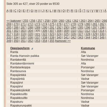
Side 305 av 427, viser 20 poster av 8530
A
|
B
|
C
|
D
|
E
|
F
|
G
|
H
|
I
|
J
|
K
|
L
|
M
|
N
|
O
|
P
|
R
|
S
|
Š
|
T
|
U
|
V
|
W
|
Y
|
Ä
<< bakover
|
255
|
256
|
257
|
258
|
259
|
260
|
261
|
262
|
263
|
264
|
265
|
266
269
|
270
|
271
|
272
|
273
|
274
|
275
|
276
|
277
|
278
|
279
|
280
|
281
|
282
|
285
|
286
|
287
|
288
|
289
|
290
|
291
|
292
|
293
|
294
|
295
|
296
|
297
|
298
|
301
|
302
|
303
|
304
|
305
|
306
|
307
|
308
|
309
|
310
|
311
|
312
|
313
|
314
|
317
|
318
|
319
|
320
|
321
|
322
|
323
|
324
|
325
|
326
|
327
|
328
|
329
|
330
|
333
|
334
|
335
|
336
|
337
|
338
|
339
|
340
|
341
|
342
|
343
|
344
|
345
|
346
|
349
|
350
|
351
|
352
|
353
|
354
|
355
framover >>
Oppslagsform
Kommune
Ranta
Alta
Ranta-Hanssin paikka
Sør-Varanger
Rantakenttä
Nordreisa
Rantakentänniemi
Alta
Rantalankoppa
Porsanger
Rantasuova
Nordreisa
Rapajänkkä
Sør-Varanger
Rapajänkä
Vadsø
Rapajärvi
Sør-Varanger
Rapajärvi
Sør-Varanger
Rapakkojänkät
Porsanger
Rapakkouitto
Nordreisa
Rapakkouitto
Nordreisa
Rapakuru
Vadsø
Rapakurunpakki
Vadsø