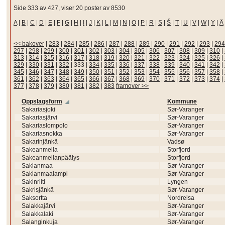
Side 333 av 427, viser 20 poster av 8530
A
|
B
|
C
|
D
|
E
|
F
|
G
|
H
|
I
|
J
|
K
|
L
|
M
|
N
|
O
|
P
|
R
|
S
|
Š
|
T
|
U
|
V
|
W
|
Y
|
Ä
<< bakover
|
283
|
284
|
285
|
286
|
287
|
288
|
289
|
290
|
291
|
292
|
293
|
294
297
|
298
|
299
|
300
|
301
|
302
|
303
|
304
|
305
|
306
|
307
|
308
|
309
|
310
|
313
|
314
|
315
|
316
|
317
|
318
|
319
|
320
|
321
|
322
|
323
|
324
|
325
|
326
|
329
|
330
|
331
|
332
|
333
|
334
|
335
|
336
|
337
|
338
|
339
|
340
|
341
|
342
|
345
|
346
|
347
|
348
|
349
|
350
|
351
|
352
|
353
|
354
|
355
|
356
|
357
|
358
|
361
|
362
|
363
|
364
|
365
|
366
|
367
|
368
|
369
|
370
|
371
|
372
|
373
|
374
|
377
|
378
|
379
|
380
|
381
|
382
|
383
framover >>
Oppslagsform
Kommune
Sakariasjoki
Sør-Varanger
Sakariasjärvi
Sør-Varanger
Sakariaslompolo
Sør-Varanger
Sakariasnokka
Sør-Varanger
Sakarinjänkä
Vadsø
Sakeanmella
Storfjord
Sakeanmellanpäälys
Storfjord
Sakianmaa
Sør-Varanger
Sakianmaalampi
Sør-Varanger
Sakinriiti
Lyngen
Sakrisjänkä
Sør-Varanger
Saksortta
Nordreisa
Salakkajärvi
Sør-Varanger
Salakkalaki
Sør-Varanger
Salanginkuja
Sør-Varanger