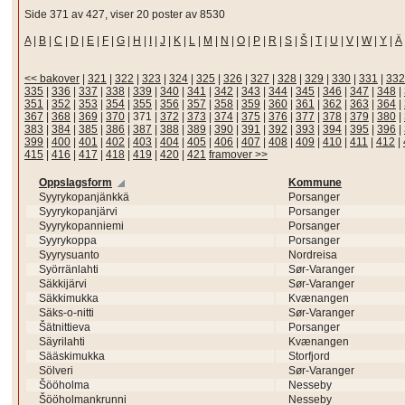
Side 371 av 427, viser 20 poster av 8530
A
|
B
|
C
|
D
|
E
|
F
|
G
|
H
|
I
|
J
|
K
|
L
|
M
|
N
|
O
|
P
|
R
|
S
|
Š
|
T
|
U
|
V
|
W
|
Y
|
Ä
<< bakover
|
321
|
322
|
323
|
324
|
325
|
326
|
327
|
328
|
329
|
330
|
331
|
332
335
|
336
|
337
|
338
|
339
|
340
|
341
|
342
|
343
|
344
|
345
|
346
|
347
|
348
|
351
|
352
|
353
|
354
|
355
|
356
|
357
|
358
|
359
|
360
|
361
|
362
|
363
|
364
|
367
|
368
|
369
|
370
|
371
|
372
|
373
|
374
|
375
|
376
|
377
|
378
|
379
|
380
|
383
|
384
|
385
|
386
|
387
|
388
|
389
|
390
|
391
|
392
|
393
|
394
|
395
|
396
|
399
|
400
|
401
|
402
|
403
|
404
|
405
|
406
|
407
|
408
|
409
|
410
|
411
|
412
|
415
|
416
|
417
|
418
|
419
|
420
|
421
framover >>
Oppslagsform
Kommune
Syyrykopanjänkkä
Porsanger
Syyrykopanjärvi
Porsanger
Syyrykopanniemi
Porsanger
Syyrykoppa
Porsanger
Syyrysuanto
Nordreisa
Syörränlahti
Sør-Varanger
Säkkijärvi
Sør-Varanger
Säkkimukka
Kvænangen
Säks-o-nitti
Sør-Varanger
Šätnittieva
Porsanger
Säyrilahti
Kvænangen
Sääskimukka
Storfjord
Sölveri
Sør-Varanger
Šööholma
Nesseby
Šööholmankrunni
Nesseby