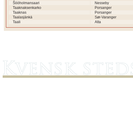
Šööholmansaari
Nesseby
Taaknaksenkarko
Porsanger
Taaknas
Porsanger
Taalasjänkä
Sør-Varanger
Taali
Alta