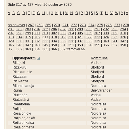
Side 317 av 427, viser 20 poster av 8530
A
|
B
|
C
|
D
|
E
|
F
|
G
|
H
|
I
|
J
|
K
|
L
|
M
|
N
|
O
|
P
|
R
|
S
|
Š
|
T
|
U
|
V
|
W
|
Y
|
Ä
<< bakover
|
267
|
268
|
269
|
270
|
271
|
272
|
273
|
274
|
275
|
276
|
277
|
278
281
|
282
|
283
|
284
|
285
|
286
|
287
|
288
|
289
|
290
|
291
|
292
|
293
|
294
|
297
|
298
|
299
|
300
|
301
|
302
|
303
|
304
|
305
|
306
|
307
|
308
|
309
|
310
|
313
|
314
|
315
|
316
|
317
|
318
|
319
|
320
|
321
|
322
|
323
|
324
|
325
|
326
|
329
|
330
|
331
|
332
|
333
|
334
|
335
|
336
|
337
|
338
|
339
|
340
|
341
|
342
|
345
|
346
|
347
|
348
|
349
|
350
|
351
|
352
|
353
|
354
|
355
|
356
|
357
|
358
|
361
|
362
|
363
|
364
|
365
|
366
|
367
framover >>
Oppslagsform
Kommune
Rittajoki
Vadsø
Rittakuru
Storfjord
Rittakuruntie
Storfjord
Rittasaari
Storfjord
Ritukenttä
Storfjord
Ritumellanoja
Nordreisa
Riuna
Sør-Varanger
Riuttapäri
Vadsø
Riutusjärvi
Vadsø
Roantörmä
Nordreisa
Roijalo
Nordreisa
Roijalonjoki
Nordreisa
Roijalonjänkät
Nordreisa
Roijalonkaisa
Nordreisa
Roijalonmettä
Nordreisa