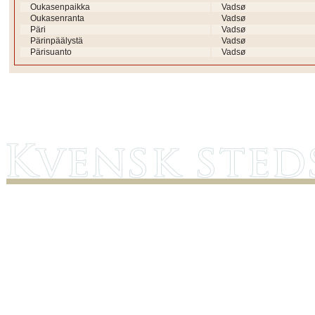
Oukasenpaikka
Vadsø
Oukasenranta
Vadsø
Päri
Vadsø
Pärinpäälystä
Vadsø
Pärisuanto
Vadsø