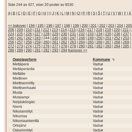
Side 244 av 427, viser 20 poster av 8530
A
|
B
|
C
|
D
|
E
|
F
|
G
|
H
|
I
|
J
|
K
|
L
|
M
|
N
|
O
|
P
|
R
|
S
|
Š
|
T
|
U
|
V
|
W
|
Y
|
Ä
<< bakover
|
194
|
195
|
196
|
197
|
198
|
199
|
200
|
201
|
202
|
203
|
204
|
205
208
|
209
|
210
|
211
|
212
|
213
|
214
|
215
|
216
|
217
|
218
|
219
|
220
|
221
|
224
|
225
|
226
|
227
|
228
|
229
|
230
|
231
|
232
|
233
|
234
|
235
|
236
|
237
|
240
|
241
|
242
|
243
|
244
|
245
|
246
|
247
|
248
|
249
|
250
|
251
|
252
|
253
|
256
|
257
|
258
|
259
|
260
|
261
|
262
|
263
|
264
|
265
|
266
|
267
|
268
|
269
|
272
|
273
|
274
|
275
|
276
|
277
|
278
|
279
|
280
|
281
|
282
|
283
|
284
|
285
|
288
|
289
|
290
|
291
|
292
|
293
|
294
framover >>
Oppslagsform
Kommune
Mettäperä
Vadsø
Mettäperäntie
Vadsø
Mettätie
Vadsø
Miettinen
Vadsø
Miettisenniitty
Vadsø
Miettisenhaaki
Vadsø
Musta
Vadsø
Mutalampi
Vadsø
Neljäsköngäs
Vadsø
Niemi
Vadsø
Nikulanniityt
Vadsø
Nikumaa
Vadsø
Nikumaankenttä
Vadsø
Ortojärvi
Vadsø
Oskarinniityt
Vadsø