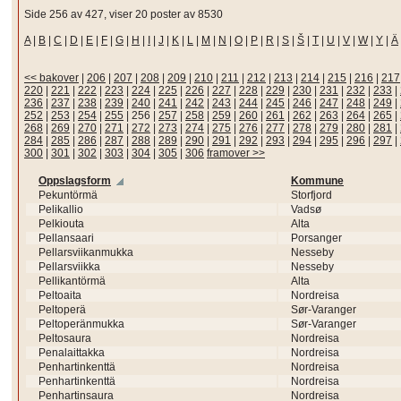
Side 256 av 427, viser 20 poster av 8530
A
|
B
|
C
|
D
|
E
|
F
|
G
|
H
|
I
|
J
|
K
|
L
|
M
|
N
|
O
|
P
|
R
|
S
|
Š
|
T
|
U
|
V
|
W
|
Y
|
Ä
<< bakover
|
206
|
207
|
208
|
209
|
210
|
211
|
212
|
213
|
214
|
215
|
216
|
217
220
|
221
|
222
|
223
|
224
|
225
|
226
|
227
|
228
|
229
|
230
|
231
|
232
|
233
|
236
|
237
|
238
|
239
|
240
|
241
|
242
|
243
|
244
|
245
|
246
|
247
|
248
|
249
|
252
|
253
|
254
|
255
|
256
|
257
|
258
|
259
|
260
|
261
|
262
|
263
|
264
|
265
|
268
|
269
|
270
|
271
|
272
|
273
|
274
|
275
|
276
|
277
|
278
|
279
|
280
|
281
|
284
|
285
|
286
|
287
|
288
|
289
|
290
|
291
|
292
|
293
|
294
|
295
|
296
|
297
|
300
|
301
|
302
|
303
|
304
|
305
|
306
framover >>
Oppslagsform
Kommune
Pekuntörmä
Storfjord
Pelikallio
Vadsø
Pelkiouta
Alta
Pellansaari
Porsanger
Pellarsviikanmukka
Nesseby
Pellarsviikka
Nesseby
Pellikantörmä
Alta
Peltoaita
Nordreisa
Peltoperä
Sør-Varanger
Peltoperänmukka
Sør-Varanger
Peltosaura
Nordreisa
Penalaittakka
Nordreisa
Penhartinkenttä
Nordreisa
Penhartinkenttä
Nordreisa
Penhartinsaura
Nordreisa