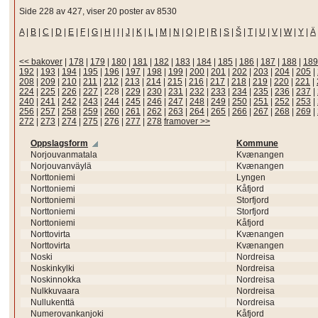
Side 228 av 427, viser 20 poster av 8530
A
|
B
|
C
|
D
|
E
|
F
|
G
|
H
|
I
|
J
|
K
|
L
|
M
|
N
|
O
|
P
|
R
|
S
|
Š
|
T
|
U
|
V
|
W
|
Y
|
Ä
<< bakover
|
178
|
179
|
180
|
181
|
182
|
183
|
184
|
185
|
186
|
187
|
188
|
189
192
|
193
|
194
|
195
|
196
|
197
|
198
|
199
|
200
|
201
|
202
|
203
|
204
|
205
|
208
|
209
|
210
|
211
|
212
|
213
|
214
|
215
|
216
|
217
|
218
|
219
|
220
|
221
|
224
|
225
|
226
|
227
|
228
|
229
|
230
|
231
|
232
|
233
|
234
|
235
|
236
|
237
|
240
|
241
|
242
|
243
|
244
|
245
|
246
|
247
|
248
|
249
|
250
|
251
|
252
|
253
|
256
|
257
|
258
|
259
|
260
|
261
|
262
|
263
|
264
|
265
|
266
|
267
|
268
|
269
|
272
|
273
|
274
|
275
|
276
|
277
|
278
framover >>
Oppslagsform
Kommune
Norjouvanmatala
Kvænangen
Norjouvanväylä
Kvænangen
Norttoniemi
Lyngen
Norttoniemi
Kåfjord
Norttoniemi
Storfjord
Norttoniemi
Storfjord
Norttoniemi
Kåfjord
Norttovirta
Kvænangen
Norttovirta
Kvænangen
Noski
Nordreisa
Noskinkylki
Nordreisa
Noskinnokka
Nordreisa
Nulkkuvaara
Nordreisa
Nullukenttä
Nordreisa
Numerovankanjoki
Kåfjord