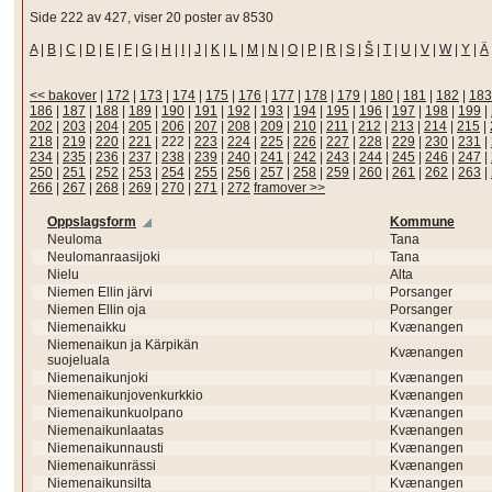
Side 222 av 427, viser 20 poster av 8530
A
|
B
|
C
|
D
|
E
|
F
|
G
|
H
|
I
|
J
|
K
|
L
|
M
|
N
|
O
|
P
|
R
|
S
|
Š
|
T
|
U
|
V
|
W
|
Y
|
Ä
<< bakover
|
172
|
173
|
174
|
175
|
176
|
177
|
178
|
179
|
180
|
181
|
182
|
183
186
|
187
|
188
|
189
|
190
|
191
|
192
|
193
|
194
|
195
|
196
|
197
|
198
|
199
|
202
|
203
|
204
|
205
|
206
|
207
|
208
|
209
|
210
|
211
|
212
|
213
|
214
|
215
|
218
|
219
|
220
|
221
|
222
|
223
|
224
|
225
|
226
|
227
|
228
|
229
|
230
|
231
|
234
|
235
|
236
|
237
|
238
|
239
|
240
|
241
|
242
|
243
|
244
|
245
|
246
|
247
|
250
|
251
|
252
|
253
|
254
|
255
|
256
|
257
|
258
|
259
|
260
|
261
|
262
|
263
|
266
|
267
|
268
|
269
|
270
|
271
|
272
framover >>
Oppslagsform
Kommune
Neuloma
Tana
Neulomanraasijoki
Tana
Nielu
Alta
Niemen Ellin järvi
Porsanger
Niemen Ellin oja
Porsanger
Niemenaikku
Kvænangen
Niemenaikun ja Kärpikän
Kvænangen
suojeluala
Niemenaikunjoki
Kvænangen
Niemenaikunjovenkurkkio
Kvænangen
Niemenaikunkuolpano
Kvænangen
Niemenaikunlaatas
Kvænangen
Niemenaikunnausti
Kvænangen
Niemenaikunrässi
Kvænangen
Niemenaikunsilta
Kvænangen