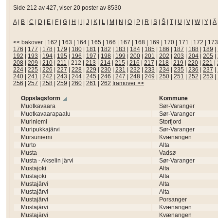
Side 212 av 427, viser 20 poster av 8530
A
|
B
|
C
|
D
|
E
|
F
|
G
|
H
|
I
|
J
|
K
|
L
|
M
|
N
|
O
|
P
|
R
|
S
|
Š
|
T
|
U
|
V
|
W
|
Y
|
Ä
<< bakover
|
162
|
163
|
164
|
165
|
166
|
167
|
168
|
169
|
170
|
171
|
172
|
173
176
|
177
|
178
|
179
|
180
|
181
|
182
|
183
|
184
|
185
|
186
|
187
|
188
|
189
|
192
|
193
|
194
|
195
|
196
|
197
|
198
|
199
|
200
|
201
|
202
|
203
|
204
|
205
|
208
|
209
|
210
|
211
|
212
|
213
|
214
|
215
|
216
|
217
|
218
|
219
|
220
|
221
|
224
|
225
|
226
|
227
|
228
|
229
|
230
|
231
|
232
|
233
|
234
|
235
|
236
|
237
|
240
|
241
|
242
|
243
|
244
|
245
|
246
|
247
|
248
|
249
|
250
|
251
|
252
|
253
|
256
|
257
|
258
|
259
|
260
|
261
|
262
framover >>
Oppslagsform
Kommune
Muotkavaara
Sør-Varanger
Muotkavaarapaalu
Sør-Varanger
Muriniemi
Storfjord
Muripukkajärvi
Sør-Varanger
Mursuniemi
Kvænangen
Murto
Alta
Musta
Vadsø
Musta - Akselin järvi
Sør-Varanger
Mustajoki
Alta
Mustajoki
Alta
Mustajärvi
Alta
Mustajärvi
Alta
Mustajärvi
Porsanger
Mustajärvi
Kvænangen
Mustajärvi
Kvænangen