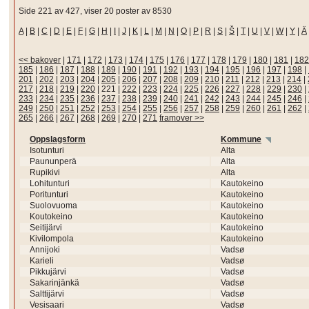
Side 221 av 427, viser 20 poster av 8530
A
|
B
|
C
|
D
|
E
|
F
|
G
|
H
|
I
|
J
|
K
|
L
|
M
|
N
|
O
|
P
|
R
|
S
|
Š
|
T
|
U
|
V
|
W
|
Y
|
Ä
<< bakover
|
171
|
172
|
173
|
174
|
175
|
176
|
177
|
178
|
179
|
180
|
181
|
182
185
|
186
|
187
|
188
|
189
|
190
|
191
|
192
|
193
|
194
|
195
|
196
|
197
|
198
|
201
|
202
|
203
|
204
|
205
|
206
|
207
|
208
|
209
|
210
|
211
|
212
|
213
|
214
|
217
|
218
|
219
|
220
|
221
|
222
|
223
|
224
|
225
|
226
|
227
|
228
|
229
|
230
|
233
|
234
|
235
|
236
|
237
|
238
|
239
|
240
|
241
|
242
|
243
|
244
|
245
|
246
|
249
|
250
|
251
|
252
|
253
|
254
|
255
|
256
|
257
|
258
|
259
|
260
|
261
|
262
|
265
|
266
|
267
|
268
|
269
|
270
|
271
framover >>
Oppslagsform
Kommune
Isotunturi
Alta
Paununperä
Alta
Rupikivi
Alta
Lohitunturi
Kautokeino
Poritunturi
Kautokeino
Suolovuoma
Kautokeino
Koutokeino
Kautokeino
Seitijärvi
Kautokeino
Kivilompola
Kautokeino
Annijoki
Vadsø
Karieli
Vadsø
Pikkujärvi
Vadsø
Sakarinjänkä
Vadsø
Salttijärvi
Vadsø
Vesisaari
Vadsø