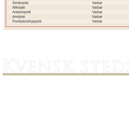
Äimänpää
Vadsø
Alihaaki
Vadsø
Ankelinpirtti
Vadsø
Annijoki
Vadsø
Puolipäivähyppylä
Vadsø