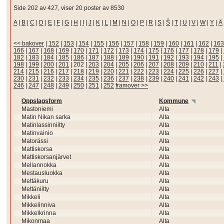
Side 202 av 427, viser 20 poster av 8530
A
|
B
|
C
|
D
|
E
|
F
|
G
|
H
|
I
|
J
|
K
|
L
|
M
|
N
|
O
|
P
|
R
|
S
|
Š
|
T
|
U
|
V
|
W
|
Y
|
Ä
<< bakover
|
152
|
153
|
154
|
155
|
156
|
157
|
158
|
159
|
160
|
161
|
162
|
163
166
|
167
|
168
|
169
|
170
|
171
|
172
|
173
|
174
|
175
|
176
|
177
|
178
|
179
|
182
|
183
|
184
|
185
|
186
|
187
|
188
|
189
|
190
|
191
|
192
|
193
|
194
|
195
|
198
|
199
|
200
|
201
|
202
|
203
|
204
|
205
|
206
|
207
|
208
|
209
|
210
|
211
|
214
|
215
|
216
|
217
|
218
|
219
|
220
|
221
|
222
|
223
|
224
|
225
|
226
|
227
|
230
|
231
|
232
|
233
|
234
|
235
|
236
|
237
|
238
|
239
|
240
|
241
|
242
|
243
|
246
|
247
|
248
|
249
|
250
|
251
|
252
framover >>
Oppslagsform
Kommune
Mastoniemi
Alta
Matin Nikan sarka
Alta
Matinlassinniitty
Alta
Matinvainio
Alta
Matorässi
Alta
Mattiskorsa
Alta
Mattiskorsanjärvet
Alta
Mellannokka
Alta
Mestausluokka
Alta
Mettäkuru
Alta
Mettäniitty
Alta
Mikkeli
Alta
Mikkelinniva
Alta
Mikkelkrinna
Alta
Mikonmaa
Alta