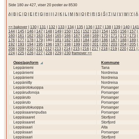
Side 180 av 427, viser 20 poster av 8530
A
|
B
|
C
|
D
|
E
|
F
|
G
|
H
|
I
|
J
|
K
|
L
|
M
|
N
|
O
|
P
|
R
|
S
|
Š
|
T
|
U
|
V
|
W
|
Y
|
Ä
<< bakover
|
130
|
131
|
132
|
133
|
134
|
135
|
136
|
137
|
138
|
139
|
140
|
141
144
|
145
|
146
|
147
|
148
|
149
|
150
|
151
|
152
|
153
|
154
|
155
|
156
|
157
|
160
|
161
|
162
|
163
|
164
|
165
|
166
|
167
|
168
|
169
|
170
|
171
|
172
|
173
|
176
|
177
|
178
|
179
|
180
|
181
|
182
|
183
|
184
|
185
|
186
|
187
|
188
|
189
|
192
|
193
|
194
|
195
|
196
|
197
|
198
|
199
|
200
|
201
|
202
|
203
|
204
|
205
|
208
|
209
|
210
|
211
|
212
|
213
|
214
|
215
|
216
|
217
|
218
|
219
|
220
|
221
|
224
|
225
|
226
|
227
|
228
|
229
|
230
framover >>
Oppslagsform
Kommune
Leppäniemi
Tana
Leppäniemi
Nordreisa
Leppäniemi
Nordreisa
Leppäniitty
Nordreisa
Leppärotokuoppa
Porsanger
Leppäruđonoja
Porsanger
Leppäruto
Porsanger
Leppäruto
Porsanger
Leppärutokuoppa
Porsanger
Leppäsaarenpuđas
Porsanger
Leppäsaaret
Storfjord
Leppäsaaret
Storfjord
Leppäsaari
Alta
Leppäsaari
Porsanger
Leppäsaari
Storfjord