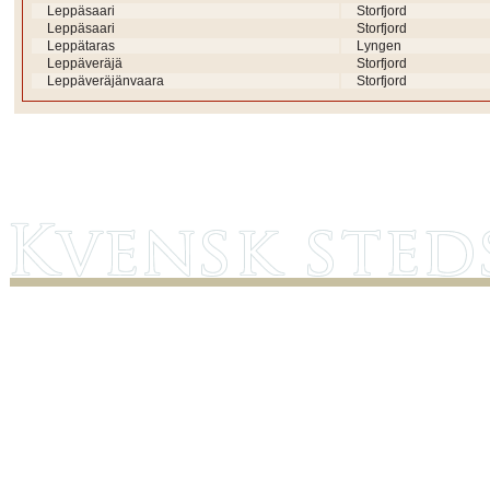
Leppäsaari
Storfjord
Leppäsaari
Storfjord
Leppätaras
Lyngen
Leppäveräjä
Storfjord
Leppäveräjänvaara
Storfjord