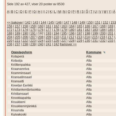
Side 192 av 427, viser 20 poster av 8530
A
|
B
|
C
|
D
|
E
|
F
|
G
|
H
|
I
|
J
|
K
|
L
|
M
|
N
|
O
|
P
|
R
|
S
|
Š
|
T
|
U
|
V
|
W
|
Y
|
Ä
<< bakover
|
142
|
143
|
144
|
145
|
146
|
147
|
148
|
149
|
150
|
151
|
152
|
153
156
|
157
|
158
|
159
|
160
|
161
|
162
|
163
|
164
|
165
|
166
|
167
|
168
|
169
|
172
|
173
|
174
|
175
|
176
|
177
|
178
|
179
|
180
|
181
|
182
|
183
|
184
|
185
|
188
|
189
|
190
|
191
|
192
|
193
|
194
|
195
|
196
|
197
|
198
|
199
|
200
|
201
|
204
|
205
|
206
|
207
|
208
|
209
|
210
|
211
|
212
|
213
|
214
|
215
|
216
|
217
|
220
|
221
|
222
|
223
|
224
|
225
|
226
|
227
|
228
|
229
|
230
|
231
|
232
|
233
|
236
|
237
|
238
|
239
|
240
|
241
|
242
framover >>
Oppslagsform
Kommune
Kotaperä
Alta
Kotasija
Alta
Kröttenpaikka
Alta
Kraananniva
Alta
Kramminsaari
Alta
Kranaatinsaari
Alta
Kranaatti
Alta
Kreetan Eerikki
Alta
Kristiankentänluokka
Alta
Kristiansaari
Alta
Krookkapahta
Alta
Kruukkeni
Alta
Kruukkeninjänkkä
Alta
Kruunsta
Alta
Kuivakoski
Alta