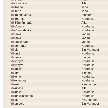
Yli-Sorisniva
Alta
Yli-Taana
Tana
Yli-Teno
Tana
Yli-Tolppavaara
Storfjord
Yli-Toornio
Nordreisa
Yli-Törmännenä
Alta
Yli-Vuoma
Nordreisa
Yli-Vuomatakka
Nordreisa
Ylihaaki
Vadsø
Ylihaaki
Vadsø
Ylihaakinpäri
Vadsø
Ylijoenranta
Nordreisa
Ylijoki
Sør-Varanger
Ylijuntti
Nordreisa
Ylijurma
Storfjord
Ylijyppyrä
Nordreisa
Ylijyppyrä
Nordreisa
Ylijänkkä
Nordreisa
Ylijärvi
Storfjord
Ylikeino
Nordreisa
Ylikoijumaa
Nordreisa
Ylikoski
Kvænangen
Ylikurkkia
Alta
Ylikurkkii
Nordreisa
Ylikurkkiinsuanto
Nordreisa
Ylilato
Kvænangen
Ylilompola
Sør-Varanger