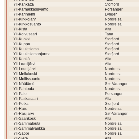
Yli-Kankatta
Storfjord
Yli-Karhakkasuvanto
Porsanger
Yli-Kariniemi
Lyngen
Yli-Kirkkojärvi
Nordreisa
Yli-Kirkkosuanto
Nordreisa
Yli-Kista
Alta
Yli-Koivusaari
Tana
Yli-Kuokki
Storfjord
Yli-Kuppa
Storfjord
Yli-Kuukisloma
Storfjord
Yli-Kuukislomanjurma
Storfjord
Yli-Könkä
Alta
Yli-Laattijärvi
Alta
Yli-Lounijärvi
Nordreisa
Yli-Mellakoski
Nordreisa
Yli-Mollissuanto
Nordreisa
Yli-Näätämö
Sør-Varanger
Yli-Pahtouta
Nordreisa
Yli-Palo
Porsanger
Yli-Paskasaari
Alta
Yli-Potka
Storfjord
Yli-Raisi
Nordreisa
Yli-Rasijärvi
Sør-Varanger
Yli-Saarikoski
Alta
Yli-Sammalouta
Nordreisa
Yli-Sammalvankka
Nordreisa
Yli-Sappi
Nordreisa
Yli-Siera
Alta