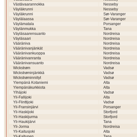
Västävaarannokka
Nesseby
Väyläkrunni
Nesseby
Väyläkrunni
Sør-Varanger
Väylälaassa
Sør-Varanger
Väylämatala
Porsanger
Väylänmukka
Tana
Väyläsaarensuanto
Nordreisa
Väyläsaari
Nordreisa
Vääräniva
Nordreisa
Vääränivanjänkät
Nordreisa
Vääränivankuoppa
Nordreisa
Vääränivanranta
Nordreisa
Vääränivansuanto
Nordreisa
Wickstrøm
Vadsø
Wickstrøminjänkkä
Vadsø
Wickstrøminniityt
Vadsø
Ylempänä Kotaniemi
Alta
Ylempänäkurkkiota
Alta
Ylhäjoki
Vadsø
Yli-Fallijoki
Alta
Yli-Flinttijoki
Vadsø
Yli-Fransinjärvi
Porsanger
Yli-Haskijoki
Storfjord
Yli-Haskijurma
Storfjord
Yli-Haukijärvi
Tana
Yli-Jorma
Nordreisa
Yli-Kaitusjoki
Alta
Yli-Kaltunen
Tana