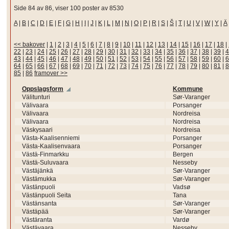
Side 84 av 86, viser 100 poster av 8530
A
|
B
|
C
|
D
|
E
|
F
|
G
|
H
|
I
|
J
|
K
|
L
|
M
|
N
|
O
|
P
|
R
|
S
|
Š
|
T
|
U
|
V
|
W
|
Y
|
Ä
<< bakover
|
1
|
2
|
3
|
4
|
5
|
6
|
7
|
8
|
9
|
10
|
11
|
12
|
13
|
14
|
15
|
16
|
17
|
18
|
22
|
23
|
24
|
25
|
26
|
27
|
28
|
29
|
30
|
31
|
32
|
33
|
34
|
35
|
36
|
37
|
38
|
39
|
4
43
|
44
|
45
|
46
|
47
|
48
|
49
|
50
|
51
|
52
|
53
|
54
|
55
|
56
|
57
|
58
|
59
|
60
|
6
64
|
65
|
66
|
67
|
68
|
69
|
70
|
71
|
72
|
73
|
74
|
75
|
76
|
77
|
78
|
79
|
80
|
81
|
8
85
|
86
framover >>
Oppslagsform
Kommune
Välitunturi
Sør-Varanger
Välivaara
Porsanger
Välivaara
Nordreisa
Välivaara
Nordreisa
Väskysaari
Nordreisa
Västa-Kaalisenniemi
Porsanger
Västa-Kaalisenvaara
Porsanger
Västä-Finmarkku
Bergen
Västä-Suluvaara
Nesseby
Västäjänkä
Sør-Varanger
Västämukka
Sør-Varanger
Västänpuoli
Vadsø
Västänpuoli Seita
Tana
Västänsanta
Sør-Varanger
Västäpää
Sør-Varanger
Västäranta
Vardø
Västävaara
Nesseby