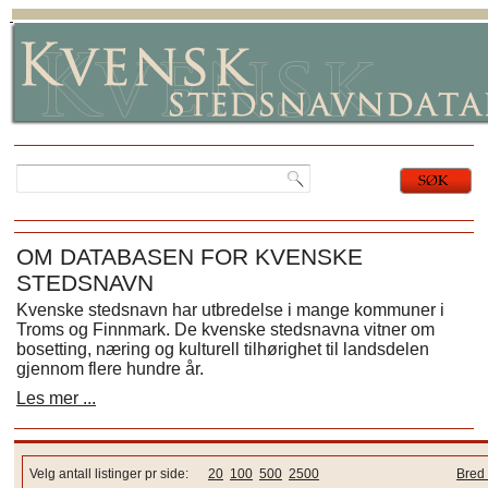
OM DATABASEN FOR KVENSKE
STEDSNAVN
Kvenske stedsnavn har utbredelse i mange kommuner i
Troms og Finnmark. De kvenske stedsnavna vitner om
bosetting, næring og kulturell tilhørighet til landsdelen
gjennom flere hundre år.
Les mer ...
Velg antall listinger pr side:
20
100
500
2500
Bred 