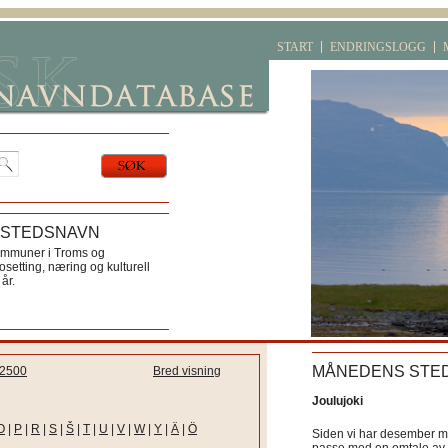
START
ENDRINGSLOGG
 STEDSNAVN
ommuner i Troms og
etting, næring og kulturell
år.
MÅNEDENS STE
2500
Bred visning
Joulujoki
O
|
P
|
R
|
S
|
Š
|
T
|
U
|
V
|
W
|
Y
|
Ä
|
Ö
Siden vi har desember må