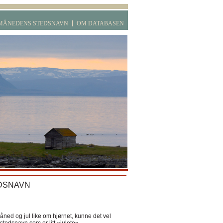
MÅNEDENS STEDSNAVN
OM DATABASEN
DSNAVN
ned og jul like om hjørnet, kunne det vel