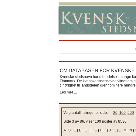
OM DATABASEN FOR KVENSKE
Kvenske stedsnavn har utbredelse i mange k
Finnmark. De kvenske stedsnavna vitner om bos
tilhørighet til landsdelen gjennom flere hundre 
Les mer ...
Velg antall listinger pr side:
20
100
500
Side 3 av 86, viser 100 poster av 8530
A
|
B
|
C
|
D
|
E
|
F
|
G
|
H
|
I
|
J
|
K
|
L
|
M
|
N
|