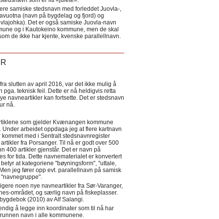
tedsnavn som er litt «julete».
ere samiske stedsnavn med forleddet Juovla-,
lavuotna (navn på bygdelag og fjord) og
ovlajohka). Det er også samiske Juovla-navn
mmune og i Kautokeino kommune, men de skal
som de ikke har kjente, kvenske parallellnavn.
ER
a slutten av april 2016, var det ikke mulig å
 pga. teknisk feil. Dette er nå heldigvis retta
nye navneartikler kan fortsette. Det er stedsnavn
 tur nå.
eartiklene som gjelder Kvænangen kommune
ler. Under arbeidet oppdaga jeg at flere kartnavn
 kommet med i Sentralt stedsnavnregister
artikler fra Porsanger. Til nå er godt over 500
nn 400 artikler gjenstår. Det er navn på
s for tida. Dette navnematerialet er konvertert
betyr at kategoriene "bøyningsform", "uttale,
Men jeg fører opp evt. parallellnavn på samisk
et "navnegruppe".
igere noen nye navneartikler fra Sør-Varanger,
s-området, og særlig navn på fiskeplasser.
i bygdebok (2010) av Alf Salangi.
ndig å legge inn koordinater som til nå har
i grunnen navn i alle kommunene.