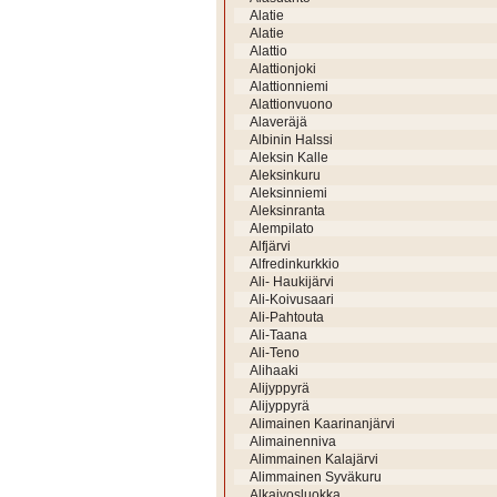
Alatie
Alatie
Alattio
Alattionjoki
Alattionniemi
Alattionvuono
Alaveräjä
Albinin Halssi
Aleksin Kalle
Aleksinkuru
Aleksinniemi
Aleksinranta
Alempilato
Alfjärvi
Alfredinkurkkio
Ali- Haukijärvi
Ali-Koivusaari
Ali-Pahtouta
Ali-Taana
Ali-Teno
Alihaaki
Alijyppyrä
Alijyppyrä
Alimainen Kaarinanjärvi
Alimainenniva
Alimmainen Kalajärvi
Alimmainen Syväkuru
Alkaivosluokka