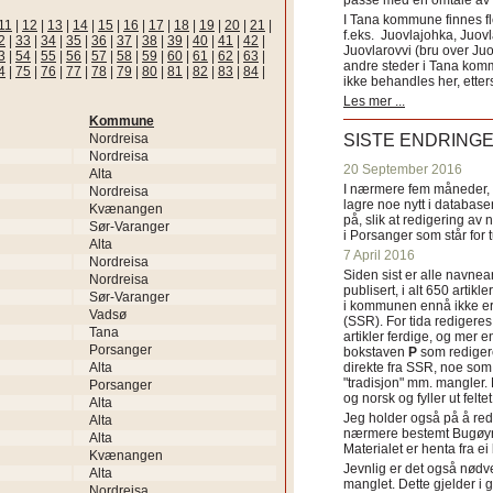
passe med en omtale av s
I Tana kommune finnes fl
11
|
12
|
13
|
14
|
15
|
16
|
17
|
18
|
19
|
20
|
21
|
f.eks. Juovlajohka, Juov
2
|
33
|
34
|
35
|
36
|
37
|
38
|
39
|
40
|
41
|
42
|
Juovlarovvi (bru over Ju
3
|
54
|
55
|
56
|
57
|
58
|
59
|
60
|
61
|
62
|
63
|
andre steder i Tana ko
4
|
75
|
76
|
77
|
78
|
79
|
80
|
81
|
82
|
83
|
84
|
ikke behandles her, etter
Les mer ...
Kommune
Nordreisa
SISTE ENDRING
Nordreisa
20 September 2016
Alta
I nærmere fem måneder, fr
Nordreisa
lagre noe nytt i databasen
Kvænangen
på, slik at redigering av 
Sør-Varanger
i Porsanger som står for
Alta
7 April 2016
Nordreisa
Siden sist er alle navn
Nordreisa
publisert, i alt 650 artik
Sør-Varanger
i kommunen ennå ikke er
Vadsø
(SSR). For tida redigeres 
Tana
artikler ferdige, og mer e
Porsanger
bokstaven
P
som redigere
Alta
direkte fra SSR, noe som 
"tradisjon" mm. mangler. 
Porsanger
og norsk og fyller ut felt
Alta
Jeg holder også på å red
Alta
nærmere bestemt Bugøyne
Alta
Materialet er henta fra e
Kvænangen
Jevnlig er det også nødve
Alta
manglet. Dette gjelder 
Nordreisa