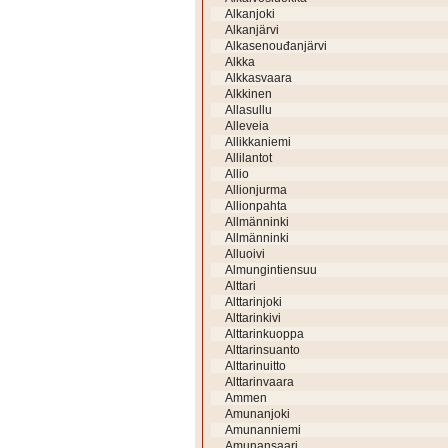
Alkanjoki
Alkanjärvi
Alkasenouđanjärvi
Alkka
Alkkasvaara
Alkkinen
Allasullu
Alleveia
Allikkaniemi
Allilantot
Allio
Allionjurma
Allionpahta
Allmänninki
Allmänninki
Alluoivi
Almungintiensuu
Alttari
Alttarinjoki
Alttarinkivi
Alttarinkuoppa
Alttarinsuanto
Alttarinuitto
Alttarinvaara
Ammen
Amunanjoki
Amunanniemi
Amunansaari