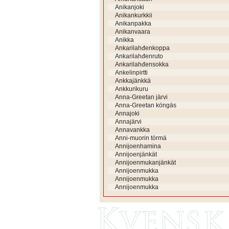
Anikanjoki
Anikankurkkii
Anikanpakka
Anikanvaara
Anikka
Ankarilahđenkoppa
Ankarilahđenruto
Ankarilahđensokka
Ankelinpirtti
Ankkajänkkä
Ankkurikuru
Anna-Greetan järvi
Anna-Greetan köngäs
Annajoki
Annajärvi
Annavankka
Anni-muorin törmä
Annijoenhamina
Annijoenjänkät
Annijoenmukanjänkät
Annijoenmukka
Annijoenmukka
Annijoenmukka