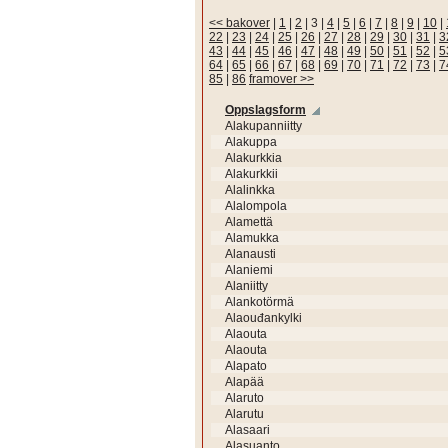
<< bakover
|
1
|
2
|
3
|
4
|
5
|
6
|
7
|
8
|
9
|
10
|
22
|
23
|
24
|
25
|
26
|
27
|
28
|
29
|
30
|
31
|
3
43
|
44
|
45
|
46
|
47
|
48
|
49
|
50
|
51
|
52
|
5
64
|
65
|
66
|
67
|
68
|
69
|
70
|
71
|
72
|
73
|
7
85
|
86
framover >>
Oppslagsform
Alakupanniitty
Alakuppa
Alakurkkia
Alakurkkii
Alalinkka
Alalompola
Alamettä
Alamukka
Alanausti
Alaniemi
Alaniitty
Alankotörmä
Alaouđankylki
Alaouta
Alaouta
Alapato
Alapää
Alaruto
Alarutu
Alasaari
Alasuanto