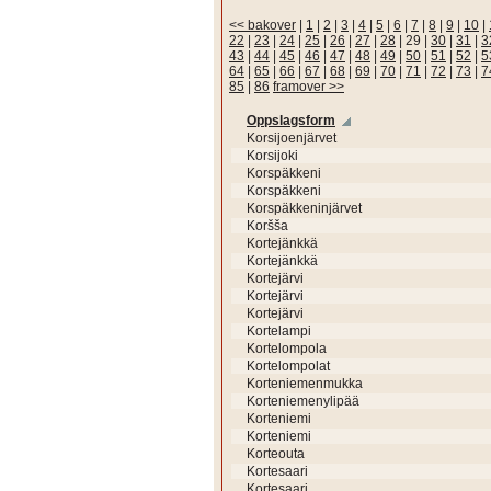
<< bakover
|
1
|
2
|
3
|
4
|
5
|
6
|
7
|
8
|
9
|
10
|
22
|
23
|
24
|
25
|
26
|
27
|
28
|
29
|
30
|
31
|
3
43
|
44
|
45
|
46
|
47
|
48
|
49
|
50
|
51
|
52
|
5
64
|
65
|
66
|
67
|
68
|
69
|
70
|
71
|
72
|
73
|
7
85
|
86
framover >>
Oppslagsform
Korsijoenjärvet
Korsijoki
Korspäkkeni
Korspäkkeni
Korspäkkeninjärvet
Koršša
Kortejänkkä
Kortejänkkä
Kortejärvi
Kortejärvi
Kortejärvi
Kortelampi
Kortelompola
Kortelompolat
Korteniemenmukka
Korteniemenylipää
Korteniemi
Korteniemi
Korteouta
Kortesaari
Kortesaari