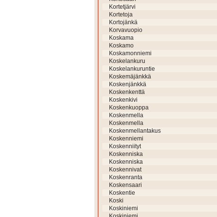
Kortetjärvi
Kortetoja
Kortojänkä
Korvavuopio
Koskama
Koskamo
Koskamonniemi
Koskelankuru
Koskelankuruntie
Koskemäjänkkä
Koskenjänkkä
Koskenkenttä
Koskenkivi
Koskenkuoppa
Koskenmella
Koskenmella
Koskenmellantakus
Koskenniemi
Koskenniityt
Koskenniska
Koskenniska
Koskennivat
Koskenranta
Koskensaari
Koskentie
Koski
Koskiniemi
Koskiniemi