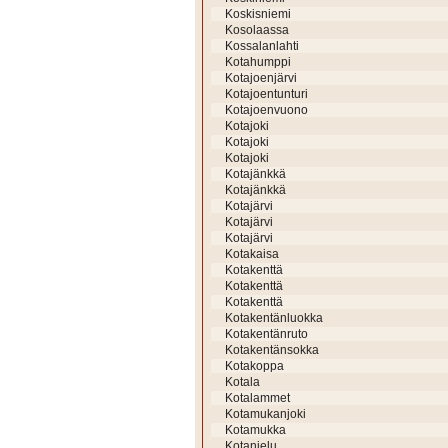
Koskisniemi
Kosolaassa
Kossalanlahti
Kotahumppi
Kotajoenjärvi
Kotajoentunturi
Kotajoenvuono
Kotajoki
Kotajoki
Kotajoki
Kotajänkkä
Kotajänkkä
Kotajärvi
Kotajärvi
Kotajärvi
Kotakaisa
Kotakenttä
Kotakenttä
Kotakenttä
Kotakentänluokka
Kotakentänruto
Kotakentänsokka
Kotakoppa
Kotala
Kotalammet
Kotamukanjoki
Kotamukka
Kotanielu