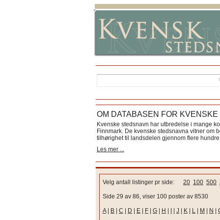
OM DATABASEN FOR KVENSKE
Kvenske stedsnavn har utbredelse i mange k
Finnmark. De kvenske stedsnavna vitner om bos
tilhørighet til landsdelen gjennom flere hundre 
Les mer ...
Velg antall listinger pr side:
20
100
500
Side 29 av 86, viser 100 poster av 8530
A
|
B
|
C
|
D
|
E
|
F
|
G
|
H
|
I
|
J
|
K
|
L
|
M
|
N
|