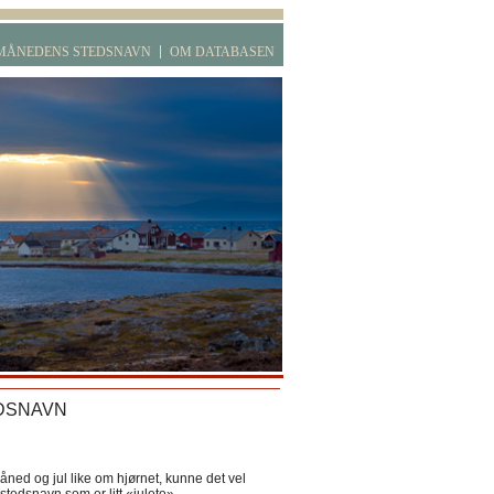
MÅNEDENS STEDSNAVN
OM DATABASEN
DSNAVN
ned og jul like om hjørnet, kunne det vel