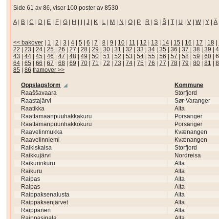
Side 61 av 86, viser 100 poster av 8530
A
|
B
|
C
|
D
|
E
|
F
|
G
|
H
|
I
|
J
|
K
|
L
|
M
|
N
|
O
|
P
|
R
|
S
|
Š
|
T
|
U
|
V
|
W
|
Y
|
Ä
<< bakover
|
1
|
2
|
3
|
4
|
5
|
6
|
7
|
8
|
9
|
10
|
11
|
12
|
13
|
14
|
15
|
16
|
17
|
18
|
22
|
23
|
24
|
25
|
26
|
27
|
28
|
29
|
30
|
31
|
32
|
33
|
34
|
35
|
36
|
37
|
38
|
39
|
4
43
|
44
|
45
|
46
|
47
|
48
|
49
|
50
|
51
|
52
|
53
|
54
|
55
|
56
|
57
|
58
|
59
|
60
|
6
64
|
65
|
66
|
67
|
68
|
69
|
70
|
71
|
72
|
73
|
74
|
75
|
76
|
77
|
78
|
79
|
80
|
81
|
8
85
|
86
framover >>
Oppslagsform
Kommune
Raaššavaara
Storfjord
Raastajärvi
Sør-Varanger
Raatikka
Alta
Raattamaanpuuhakkakuru
Porsanger
Raattamanpuunhakkokuru
Porsanger
Raavelinmukka
Kvænangen
Raavelinniemi
Kvænangen
Raikiskaisa
Storfjord
Raikkujärvi
Nordreisa
Raikurinkuru
Alta
Raikuru
Alta
Raipas
Alta
Raipas
Alta
Raippaksenalusta
Alta
Raippaksenjärvet
Alta
Raippanen
Alta
Raippasinala
Alta