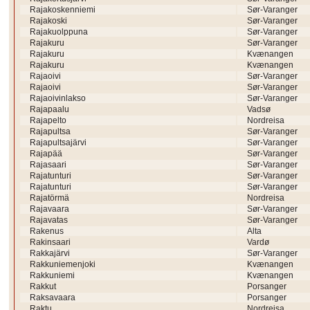
Rajakoskenniemi
Sør-Varanger
Rajakoski
Sør-Varanger
Rajakuolppuna
Sør-Varanger
Rajakuru
Sør-Varanger
Rajakuru
Kvænangen
Rajakuru
Kvænangen
Rajaoivi
Sør-Varanger
Rajaoivi
Sør-Varanger
Rajaoivinlakso
Sør-Varanger
Rajapaalu
Vadsø
Rajapelto
Nordreisa
Rajapultsa
Sør-Varanger
Rajapultsajärvi
Sør-Varanger
Rajapää
Sør-Varanger
Rajasaari
Sør-Varanger
Rajatunturi
Sør-Varanger
Rajatunturi
Sør-Varanger
Rajatörmä
Nordreisa
Rajavaara
Sør-Varanger
Rajavatas
Sør-Varanger
Rakenus
Alta
Rakinsaari
Vardø
Rakkajärvi
Sør-Varanger
Rakkuniemenjoki
Kvænangen
Rakkuniemi
Kvænangen
Rakkut
Porsanger
Raksavaara
Porsanger
Raktu
Nordreisa