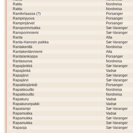
Raktu
Nordreisa
Raktu
Nordreisa
Ramforlaassa (?)
Porsanger
Rampinjuova
Porsanger
Rampinjärvet
Porsanger
Ransporinmukka
Sør-Varanger
Ransporinniemi
Sør-Varanger
Ranta
Alta
Ranta-Hanssin paikka
Sør-Varanger
Rantakenttä
Nordreisa
Rantakentänniemi
Alta
Rantalankoppa
Porsanger
Rantasuova
Nordreisa
Rapajänkkä
Sør-Varanger
Rapajänkä
Vadsø
Rapajärvi
Sør-Varanger
Rapajärvi
Sør-Varanger
Rapakkojänkät
Porsanger
Rapakkouitto
Nordreisa
Rapakkouitto
Nordreisa
Rapakuru
Vadsø
Rapakurunpakki
Vadsø
Rapalampi
Sør-Varanger
Rapamukka
Vadsø
Rapamukka
Sør-Varanger
Rapamukka
Sør-Varanger
Rapaoja
Sør-Varanger