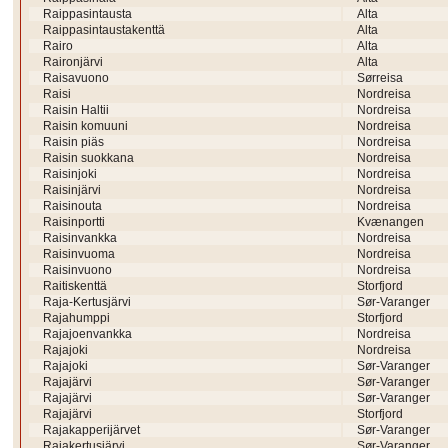
Raippasintausta
Alta
Raippasintaustakenttä
Alta
Rairo
Alta
Raironjärvi
Alta
Raisavuono
Sørreisa
Raisi
Nordreisa
Raisin Haltii
Nordreisa
Raisin komuuni
Nordreisa
Raisin piäs
Nordreisa
Raisin suokkana
Nordreisa
Raisinjoki
Nordreisa
Raisinjärvi
Nordreisa
Raisinouta
Nordreisa
Raisinportti
Kvænangen
Raisinvankka
Nordreisa
Raisinvuoma
Nordreisa
Raisinvuono
Nordreisa
Raitiskenttä
Storfjord
Raja-Kertusjärvi
Sør-Varanger
Rajahumppi
Storfjord
Rajajoenvankka
Nordreisa
Rajajoki
Nordreisa
Rajajoki
Sør-Varanger
Rajajärvi
Sør-Varanger
Rajajärvi
Sør-Varanger
Rajajärvi
Storfjord
Rajakapperijärvet
Sør-Varanger
Rajakertusjärvi
Sør-Varanger