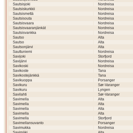
Sautsisjoki
Nordreisa
Sautsiskurkkii
Nordreisa
Sautsismettä
Nordreisa
Sautsisouta
Nordreisa
Sautsisvaara
Nordreisa
Sautsisvaaranjänkät
Nordreisa
Sautsisvankka
Nordreisa
Sautso
Alta
Sautso
Alta
Sautsonjärvi
Alta
Sauttuniemi
Nordreisa
Savijoki
Storfjord
Savijärvi
Nordreisa
Savikoski
Nordreisa
Savikoste
Tana
Savikostejänkkä
Tana
Savikuoppa
Porsanger
Savikuru
Sør-Varanger
Savikuru
Lyngen
Savilahti
Sør-Varanger
Savimella
Alta
Savimella
Alta
Savimella
Alta
Savimella
Alta
Savimella
Storfjord
Savimellansuvanto
Porsanger
Savimukka
Nordreisa
Savimäki
Alta