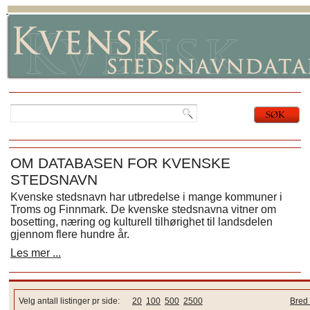
OM DATABASEN FOR KVENSKE
STEDSNAVN
Kvenske stedsnavn har utbredelse i mange kommuner i
Troms og Finnmark. De kvenske stedsnavna vitner om
bosetting, næring og kulturell tilhørighet til landsdelen
gjennom flere hundre år.
Les mer ...
Velg antall listinger pr side:
20
100
500
2500
Bred 