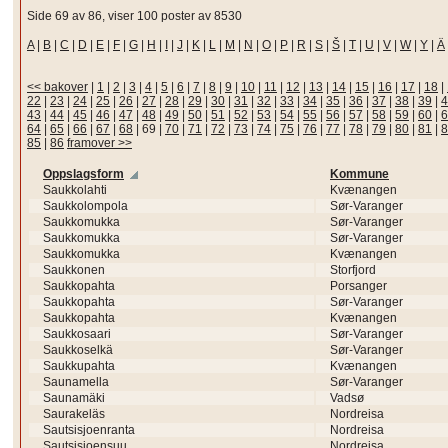
Side 69 av 86, viser 100 poster av 8530
A
|
B
|
C
|
D
|
E
|
F
|
G
|
H
|
I
|
J
|
K
|
L
|
M
|
N
|
O
|
P
|
R
|
S
|
Š
|
T
|
U
|
V
|
W
|
Y
|
Ä
<< bakover
|
1
|
2
|
3
|
4
|
5
|
6
|
7
|
8
|
9
|
10
|
11
|
12
|
13
|
14
|
15
|
16
|
17
|
18
|
22
|
23
|
24
|
25
|
26
|
27
|
28
|
29
|
30
|
31
|
32
|
33
|
34
|
35
|
36
|
37
|
38
|
39
|
4
43
|
44
|
45
|
46
|
47
|
48
|
49
|
50
|
51
|
52
|
53
|
54
|
55
|
56
|
57
|
58
|
59
|
60
|
6
64
|
65
|
66
|
67
|
68
|
69
|
70
|
71
|
72
|
73
|
74
|
75
|
76
|
77
|
78
|
79
|
80
|
81
|
8
85
|
86
framover >>
Oppslagsform
Kommune
Saukkolahti
Kvænangen
Saukkolompola
Sør-Varanger
Saukkomukka
Sør-Varanger
Saukkomukka
Sør-Varanger
Saukkomukka
Kvænangen
Saukkonen
Storfjord
Saukkopahta
Porsanger
Saukkopahta
Sør-Varanger
Saukkopahta
Kvænangen
Saukkosaari
Sør-Varanger
Saukkoselkä
Sør-Varanger
Saukkupahta
Kvænangen
Saunamella
Sør-Varanger
Saunamäki
Vadsø
Saurakeläs
Nordreisa
Sautsisjoenranta
Nordreisa
Sautsisjoensuu
Nordreisa