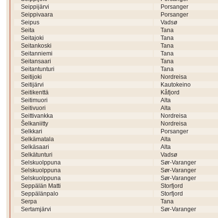
Seippijärvi
Porsanger
Seippivaara
Porsanger
Seipus
Vadsø
Seita
Tana
Seitajoki
Tana
Seitankoski
Tana
Seitanniemi
Tana
Seitansaari
Tana
Seitantunturi
Tana
Seitijoki
Nordreisa
Seitijärvi
Kautokeino
Seitikenttä
Kåfjord
Seitimuori
Alta
Seitivuori
Alta
Seittivankka
Nordreisa
Šelkaniitty
Nordreisa
Selkkari
Porsanger
Selkämatala
Alta
Selkäsaari
Alta
Selkätunturi
Vadsø
Selskuolppuna
Sør-Varanger
Selskuolppuna
Sør-Varanger
Selskuolppuna
Sør-Varanger
Seppälän Matti
Storfjord
Seppälänpalo
Storfjord
Serpa
Tana
Sertamjärvi
Sør-Varanger