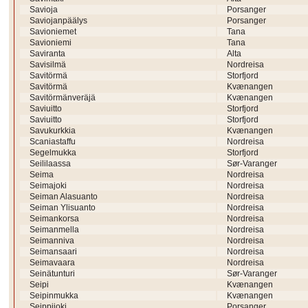
Savioja
Porsanger
Saviojanpäälys
Porsanger
Savioniemet
Tana
Savioniemi
Tana
Saviranta
Alta
Savisilmä
Nordreisa
Savitörmä
Storfjord
Savitörmä
Kvænangen
Savitörmänveräjä
Kvænangen
Saviuitto
Storfjord
Saviuitto
Storfjord
Savukurkkia
Kvænangen
Scaniastaffu
Nordreisa
Segelmukka
Storfjord
Seililaassa
Sør-Varanger
Seima
Nordreisa
Seimajoki
Nordreisa
Seiman Alasuanto
Nordreisa
Seiman Ylisuanto
Nordreisa
Seimankorsa
Nordreisa
Seimanmella
Nordreisa
Seimanniva
Nordreisa
Seimansaari
Nordreisa
Seimavaara
Nordreisa
Seinätunturi
Sør-Varanger
Seipi
Kvænangen
Seipinmukka
Kvænangen
Seippijoki
Porsanger