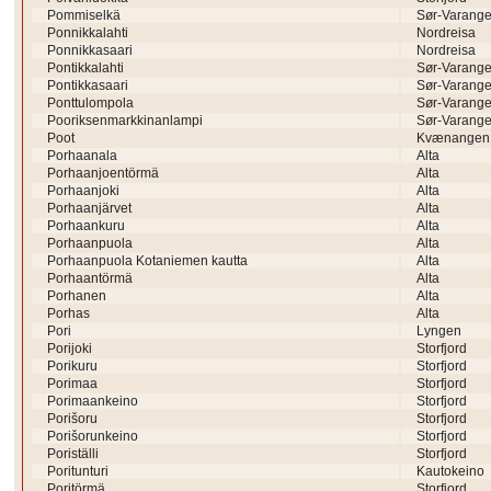
Pommiselkä
Sør-Varange
Ponnikkalahti
Nordreisa
Ponnikkasaari
Nordreisa
Pontikkalahti
Sør-Varange
Pontikkasaari
Sør-Varange
Ponttulompola
Sør-Varange
Pooriksenmarkkinanlampi
Sør-Varange
Poot
Kvænangen
Porhaanala
Alta
Porhaanjoentörmä
Alta
Porhaanjoki
Alta
Porhaanjärvet
Alta
Porhaankuru
Alta
Porhaanpuola
Alta
Porhaanpuola Kotaniemen kautta
Alta
Porhaantörmä
Alta
Porhanen
Alta
Porhas
Alta
Pori
Lyngen
Porijoki
Storfjord
Porikuru
Storfjord
Porimaa
Storfjord
Porimaankeino
Storfjord
Porišoru
Storfjord
Porišorunkeino
Storfjord
Poriställi
Storfjord
Poritunturi
Kautokeino
Poritörmä
Storfjord