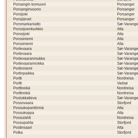
Porsangin komuuni
Porsanger
Porsanginvuono
Porsanger
Porsijoki
Porsanger
Porsijärvet
Porsanger
Porsmarkanlatto
Sør-Varange
Porssijoenkurkkio
Alta
Porssijoki
Alta
Porssiniemi
Alta
Porssiniemi
Alta
Portevaara
Sør-Varange
Portevaara
Sør-Varange
Portevaaranmukka
Sør-Varange
Portevaarannokka
Sør-Varange
Portinniemi
Sør-Varange
Portinpaikka
Sør-Varange
Portti
Nordreisa
Portti
Vadsø
Porttireikä
Nordreisa
Porttireikä
Nordreisa
Poslukkatieva
Sør-Varange
Possovaara
Storfjord
Possukopantörmä
Alta
Possukoppa
Alta
Possulahti
Nordreisa
Possupahta
Storfjord
Postinsaari
Alta
Potka
Storfjord