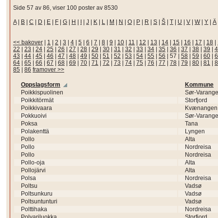
Side 57 av 86, viser 100 poster av 8530
A
|
B
|
C
|
D
|
E
|
F
|
G
|
H
|
I
|
J
|
K
|
L
|
M
|
N
|
O
|
P
|
R
|
S
|
Š
|
T
|
U
|
V
|
W
|
Y
|
Ä
<< bakover
|
1
|
2
|
3
|
4
|
5
|
6
|
7
|
8
|
9
|
10
|
11
|
12
|
13
|
14
|
15
|
16
|
17
|
18
|
22
|
23
|
24
|
25
|
26
|
27
|
28
|
29
|
30
|
31
|
32
|
33
|
34
|
35
|
36
|
37
|
38
|
39
|
4
43
|
44
|
45
|
46
|
47
|
48
|
49
|
50
|
51
|
52
|
53
|
54
|
55
|
56
|
57
|
58
|
59
|
60
|
6
64
|
65
|
66
|
67
|
68
|
69
|
70
|
71
|
72
|
73
|
74
|
75
|
76
|
77
|
78
|
79
|
80
|
81
|
8
85
|
86
framover >>
Oppslagsform
Kommune
Poikkispuolinen
Sør-Varange
Poikkitörmät
Storfjord
Poikkivaara
Kvænangen
Pokkuoivi
Sør-Varange
Poksa
Tana
Polakenttä
Lyngen
Pollo
Alta
Pollo
Nordreisa
Pollo
Nordreisa
Pollo-oja
Alta
Pollojärvi
Alta
Polsa
Nordreisa
Poltsu
Vadsø
Poltsunkuru
Vadsø
Poltsuntunturi
Vadsø
Polttihaka
Nordreisa
Polvariluokka
Storfjord