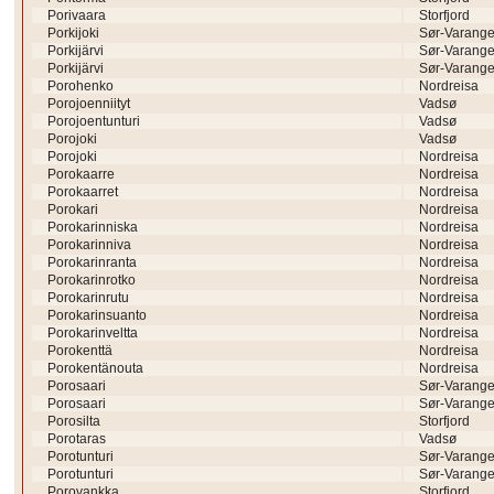
Porivaara
Storfjord
Porkijoki
Sør-Varange
Porkijärvi
Sør-Varange
Porkijärvi
Sør-Varange
Porohenko
Nordreisa
Porojoenniityt
Vadsø
Porojoentunturi
Vadsø
Porojoki
Vadsø
Porojoki
Nordreisa
Porokaarre
Nordreisa
Porokaarret
Nordreisa
Porokari
Nordreisa
Porokarinniska
Nordreisa
Porokarinniva
Nordreisa
Porokarinranta
Nordreisa
Porokarinrotko
Nordreisa
Porokarinrutu
Nordreisa
Porokarinsuanto
Nordreisa
Porokarinveltta
Nordreisa
Porokenttä
Nordreisa
Porokentänouta
Nordreisa
Porosaari
Sør-Varange
Porosaari
Sør-Varange
Porosilta
Storfjord
Porotaras
Vadsø
Porotunturi
Sør-Varange
Porotunturi
Sør-Varange
Porovankka
Storfjord