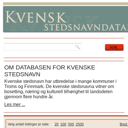
OM DATABASEN FOR KVENSKE
STEDSNAVN
Kvenske stedsnavn har utbredelse i mange kommuner i
Troms og Finnmark. De kvenske stedsnavna vitner om
bosetting, næring og kulturell tilhørighet til landsdelen
gjennom flere hundre år.
Les mer ...
Velg antall listinger pr side:
20
100
500
2500
Bred 