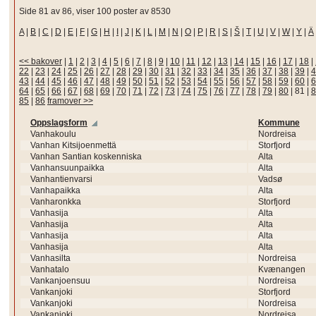
Side 81 av 86, viser 100 poster av 8530
A
|
B
|
C
|
D
|
E
|
F
|
G
|
H
|
I
|
J
|
K
|
L
|
M
|
N
|
O
|
P
|
R
|
S
|
Š
|
T
|
U
|
V
|
W
|
Y
|
Ä
<< bakover
|
1
|
2
|
3
|
4
|
5
|
6
|
7
|
8
|
9
|
10
|
11
|
12
|
13
|
14
|
15
|
16
|
17
|
18
|
22
|
23
|
24
|
25
|
26
|
27
|
28
|
29
|
30
|
31
|
32
|
33
|
34
|
35
|
36
|
37
|
38
|
39
|
4
43
|
44
|
45
|
46
|
47
|
48
|
49
|
50
|
51
|
52
|
53
|
54
|
55
|
56
|
57
|
58
|
59
|
60
|
6
64
|
65
|
66
|
67
|
68
|
69
|
70
|
71
|
72
|
73
|
74
|
75
|
76
|
77
|
78
|
79
|
80
|
81
|
8
85
|
86
framover >>
Oppslagsform
Kommune
Vanhakoulu
Nordreisa
Vanhan Kitsijoenmettä
Storfjord
Vanhan Santian koskenniska
Alta
Vanhansuunpaikka
Alta
Vanhantienvarsi
Vadsø
Vanhapaikka
Alta
Vanharonkka
Storfjord
Vanhasija
Alta
Vanhasija
Alta
Vanhasija
Alta
Vanhasija
Alta
Vanhasilta
Nordreisa
Vanhatalo
Kvænangen
Vankanjoensuu
Nordreisa
Vankanjoki
Storfjord
Vankanjoki
Nordreisa
Vankanjoki
Nordreisa