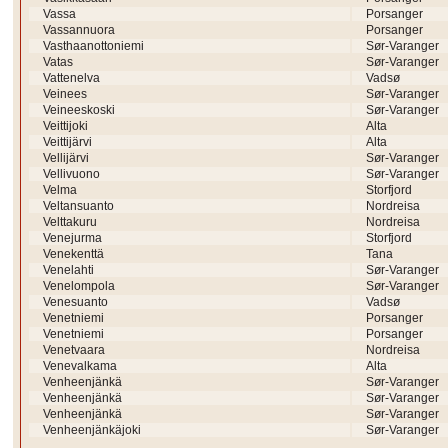
Vassa
Porsanger
Vassannuora
Porsanger
Vasthaanottoniemi
Sør-Varanger
Vatas
Sør-Varanger
Vattenelva
Vadsø
Veinees
Sør-Varanger
Veineeskoski
Sør-Varanger
Veittijoki
Alta
Veittijärvi
Alta
Vellijärvi
Sør-Varanger
Vellivuono
Sør-Varanger
Velma
Storfjord
Veltansuanto
Nordreisa
Velttakuru
Nordreisa
Venejurma
Storfjord
Venekenttä
Tana
Venelahti
Sør-Varanger
Venelompola
Sør-Varanger
Venesuanto
Vadsø
Venetniemi
Porsanger
Venetniemi
Porsanger
Venetvaara
Nordreisa
Venevalkama
Alta
Venheenjänkä
Sør-Varanger
Venheenjänkä
Sør-Varanger
Venheenjänkä
Sør-Varanger
Venheenjänkäjoki
Sør-Varanger