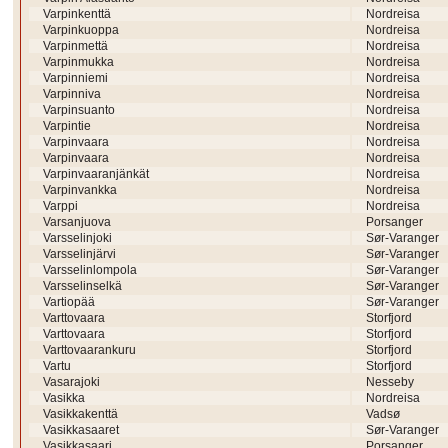
Varpinkenttä
Nordreisa
Varpinkuoppa
Nordreisa
Varpinmettä
Nordreisa
Varpinmukka
Nordreisa
Varpinniemi
Nordreisa
Varpinniva
Nordreisa
Varpinsuanto
Nordreisa
Varpintie
Nordreisa
Varpinvaara
Nordreisa
Varpinvaara
Nordreisa
Varpinvaaranjänkät
Nordreisa
Varpinvankka
Nordreisa
Varppi
Nordreisa
Varsanjuova
Porsanger
Varsselinjoki
Sør-Varanger
Varsselinjärvi
Sør-Varanger
Varsselinlompola
Sør-Varanger
Varsselinselkä
Sør-Varanger
Vartiopää
Sør-Varanger
Varttovaara
Storfjord
Varttovaara
Storfjord
Varttovaarankuru
Storfjord
Vartu
Storfjord
Vasarajoki
Nesseby
Vasikka
Nordreisa
Vasikkakenttä
Vadsø
Vasikkasaaret
Sør-Varanger
Vasikkasaari
Porsanger