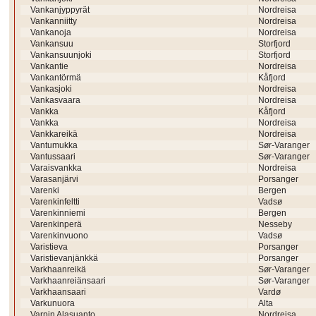
Vankanjyppyrät
Nordreisa
Vankanniitty
Nordreisa
Vankanoja
Nordreisa
Vankansuu
Storfjord
Vankansuunjoki
Storfjord
Vankantie
Nordreisa
Vankantörmä
Kåfjord
Vankasjoki
Nordreisa
Vankasvaara
Nordreisa
Vankka
Kåfjord
Vankka
Nordreisa
Vankkareikä
Nordreisa
Vantumukka
Sør-Varanger
Vantussaari
Sør-Varanger
Varaisvankka
Nordreisa
Varasanjärvi
Porsanger
Varenki
Bergen
Varenkinfeltti
Vadsø
Varenkinniemi
Bergen
Varenkinperä
Nesseby
Varenkinvuono
Vadsø
Varistieva
Porsanger
Varistievanjänkkä
Porsanger
Varkhaanreikä
Sør-Varanger
Varkhaanreiänsaari
Sør-Varanger
Varkhaansaari
Vardø
Varkunuora
Alta
Varpin Alasuanto
Nordreisa