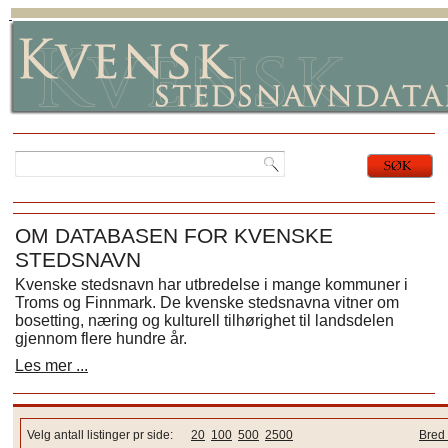
OM DATABASEN FOR KVENSKE
STEDSNAVN
Kvenske stedsnavn har utbredelse i mange kommuner i
Troms og Finnmark. De kvenske stedsnavna vitner om
bosetting, næring og kulturell tilhørighet til landsdelen
gjennom flere hundre år.
Les mer ...
Velg antall listinger pr side:
20
100
500
2500
Bred 