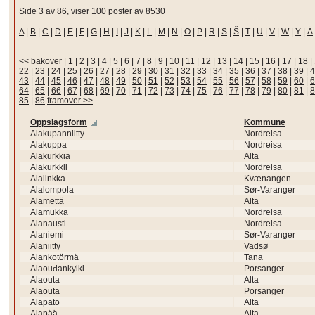
Side 3 av 86, viser 100 poster av 8530
A
|
B
|
C
|
D
|
E
|
F
|
G
|
H
|
I
|
J
|
K
|
L
|
M
|
N
|
O
|
P
|
R
|
S
|
Š
|
T
|
U
|
V
|
W
|
Y
|
Ä
<< bakover
|
1
|
2
|
3
|
4
|
5
|
6
|
7
|
8
|
9
|
10
|
11
|
12
|
13
|
14
|
15
|
16
|
17
|
18
|
22
|
23
|
24
|
25
|
26
|
27
|
28
|
29
|
30
|
31
|
32
|
33
|
34
|
35
|
36
|
37
|
38
|
39
|
4
43
|
44
|
45
|
46
|
47
|
48
|
49
|
50
|
51
|
52
|
53
|
54
|
55
|
56
|
57
|
58
|
59
|
60
|
6
64
|
65
|
66
|
67
|
68
|
69
|
70
|
71
|
72
|
73
|
74
|
75
|
76
|
77
|
78
|
79
|
80
|
81
|
8
85
|
86
framover >>
Oppslagsform
Kommune
Alakupanniitty
Nordreisa
Alakuppa
Nordreisa
Alakurkkia
Alta
Alakurkkii
Nordreisa
Alalinkka
Kvænangen
Alalompola
Sør-Varanger
Alamettä
Alta
Alamukka
Nordreisa
Alanausti
Nordreisa
Alaniemi
Sør-Varanger
Alaniitty
Vadsø
Alankotörmä
Tana
Alaouđankylki
Porsanger
Alaouta
Alta
Alaouta
Porsanger
Alapato
Alta
Alapää
Alta