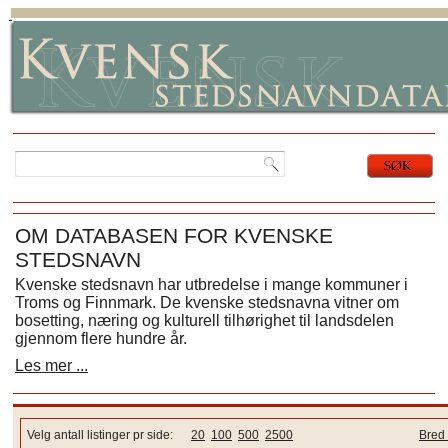
OM DATABASEN FOR KVENSKE
STEDSNAVN
Kvenske stedsnavn har utbredelse i mange kommuner i
Troms og Finnmark. De kvenske stedsnavna vitner om
bosetting, næring og kulturell tilhørighet til landsdelen
gjennom flere hundre år.
Les mer ...
Velg antall listinger pr side:
20
100
500
2500
Bred 