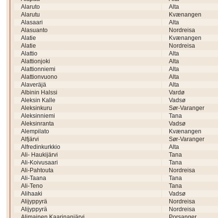
Alaruto
Alta
Alarutu
Kvænangen
Alasaari
Alta
Alasuanto
Nordreisa
Alatie
Kvænangen
Alatie
Nordreisa
Alattio
Alta
Alattionjoki
Alta
Alattionniemi
Alta
Alattionvuono
Alta
Alaveräjä
Alta
Albinin Halssi
Vardø
Aleksin Kalle
Vadsø
Aleksinkuru
Sør-Varanger
Aleksinniemi
Tana
Aleksinranta
Vadsø
Alempilato
Kvænangen
Alfjärvi
Sør-Varanger
Alfredinkurkkio
Alta
Ali- Haukijärvi
Tana
Ali-Koivusaari
Tana
Ali-Pahtouta
Nordreisa
Ali-Taana
Tana
Ali-Teno
Tana
Alihaaki
Vadsø
Alijyppyrä
Nordreisa
Alijyppyrä
Nordreisa
Alimainen Kaarinanjärvi
Porsanger