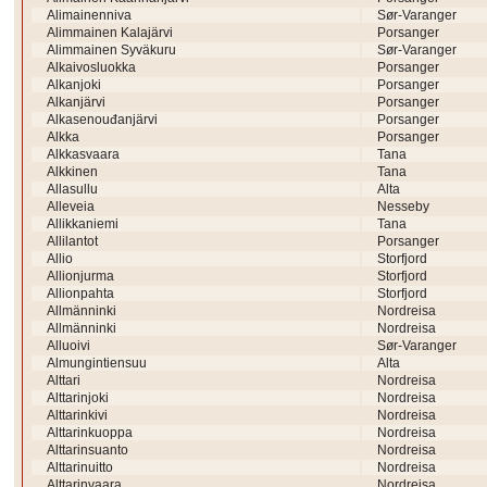
Alimainenniva
Sør-Varanger
Alimmainen Kalajärvi
Porsanger
Alimmainen Syväkuru
Sør-Varanger
Alkaivosluokka
Porsanger
Alkanjoki
Porsanger
Alkanjärvi
Porsanger
Alkasenouđanjärvi
Porsanger
Alkka
Porsanger
Alkkasvaara
Tana
Alkkinen
Tana
Allasullu
Alta
Alleveia
Nesseby
Allikkaniemi
Tana
Allilantot
Porsanger
Allio
Storfjord
Allionjurma
Storfjord
Allionpahta
Storfjord
Allmänninki
Nordreisa
Allmänninki
Nordreisa
Alluoivi
Sør-Varanger
Almungintiensuu
Alta
Alttari
Nordreisa
Alttarinjoki
Nordreisa
Alttarinkivi
Nordreisa
Alttarinkuoppa
Nordreisa
Alttarinsuanto
Nordreisa
Alttarinuitto
Nordreisa
Alttarinvaara
Nordreisa