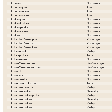
Ammen
Nordreisa
Amunanjoki
Alta
Amunanniemi
Alta
Amunansaari
Alta
Anikanjoki
Nordreisa
Anikankurkkii
Nordreisa
Anikanpakka
Nordreisa
Anikanvaara
Nordreisa
Anikka
Nordreisa
Ankarilahđenkoppa
Porsanger
Ankarilahđenruto
Porsanger
Ankarilahđensokka
Porsanger
Ankelinpirtti
Vadsø
Ankkajänkkä
Tana
Ankkurikuru
Nordreisa
Anna-Greetan järvi
Sør-Varanger
Anna-Greetan köngäs
Sør-Varanger
Annajoki
Nordreisa
Annajärvi
Nordreisa
Annavankka
Nordreisa
Anni-muorin törmä
Tana
Annijoenhamina
Vadsø
Annijoenjänkät
Nesseby
Annijoenmukanjänkät
Vadsø
Annijoenmukka
Nesseby
Annijoenmukka
Vadsø
Annijoenmukka
Vadsø