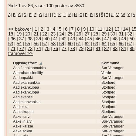
Side 1 av 86, viser 100 poster av 8530
A
|
B
|
C
|
D
|
E
|
F
|
G
|
H
|
I
|
J
|
K
|
L
|
M
|
N
|
O
|
P
|
R
|
S
|
Š
|
T
|
U
|
V
|
W
|
Y
|
Ä
<< bakover
|
1
|
2
|
3
|
4
|
5
|
6
|
7
|
8
|
9
|
10
|
11
|
12
|
13
|
14
|
1
18
|
19
|
20
|
21
|
22
|
23
|
24
|
25
|
26
|
27
|
28
|
29
|
30
|
31
|
32
|
|
36
|
37
|
38
|
39
|
40
|
41
|
42
|
43
|
44
|
45
|
46
|
47
|
48
|
49
|
50
53
|
54
|
55
|
56
|
57
|
58
|
59
|
60
|
61
|
62
|
63
|
64
|
65
|
66
|
67
|
|
71
|
72
|
73
|
74
|
75
|
76
|
77
|
78
|
79
|
80
|
81
|
82
|
83
|
84
|
85
framover >>
Oppslagsform
Kommune
Adolfinnokanmukka
Sør-Varanger
Aabrahamsinniitty
Vardø
Aadanpakki
Sør-Varanger
Aadjekanjänkkä
Storfjord
Aadjekankuppa
Storfjord
Aadjekankuppa
Storfjord
Aadjekantie
Storfjord
Aadjekanvankka
Storfjord
Aadjekka
Storfjord
Aahtsikuppa
Storfjord
Aakelijärvi
Sør-Varanger
Aakelinjärvi
Sør-Varanger
Aakelkaisse
Sør-Varanger
Aakelsokka
Sør-Varanger