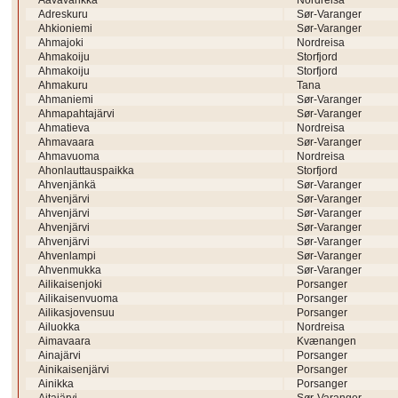
Aavavankka
Nordreisa
Adreskuru
Sør-Varanger
Ahkioniemi
Sør-Varanger
Ahmajoki
Nordreisa
Ahmakoiju
Storfjord
Ahmakoiju
Storfjord
Ahmakuru
Tana
Ahmaniemi
Sør-Varanger
Ahmapahtajärvi
Sør-Varanger
Ahmatieva
Nordreisa
Ahmavaara
Sør-Varanger
Ahmavuoma
Nordreisa
Ahonlauttauspaikka
Storfjord
Ahvenjänkä
Sør-Varanger
Ahvenjärvi
Sør-Varanger
Ahvenjärvi
Sør-Varanger
Ahvenjärvi
Sør-Varanger
Ahvenjärvi
Sør-Varanger
Ahvenlampi
Sør-Varanger
Ahvenmukka
Sør-Varanger
Ailikaisenjoki
Porsanger
Ailikaisenvuoma
Porsanger
Ailikasjovensuu
Porsanger
Ailuokka
Nordreisa
Aimavaara
Kvænangen
Ainajärvi
Porsanger
Ainikaisenjärvi
Porsanger
Ainikka
Porsanger