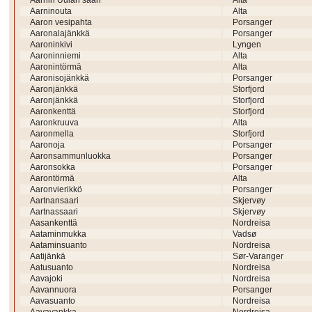
Aarnin Uulan saari
Alta
Aarninouta
Alta
Aaron vesipahta
Porsanger
Aaronalajänkkä
Porsanger
Aaroninkivi
Lyngen
Aaroninniemi
Alta
Aaronintörmä
Alta
Aaronisojänkkä
Porsanger
Aaronjänkkä
Storfjord
Aaronjänkkä
Storfjord
Aaronkenttä
Storfjord
Aaronkruuva
Alta
Aaronmella
Storfjord
Aaronoja
Porsanger
Aaronsammunluokka
Porsanger
Aaronsokka
Porsanger
Aarontörmä
Alta
Aaronvierikkö
Porsanger
Aartnansaari
Skjervøy
Aartnassaari
Skjervøy
Aasankenttä
Nordreisa
Aataminmukka
Vadsø
Aataminsuanto
Nordreisa
Aatijänkä
Sør-Varanger
Aatusuanto
Nordreisa
Aavajoki
Nordreisa
Aavannuora
Porsanger
Aavasuanto
Nordreisa