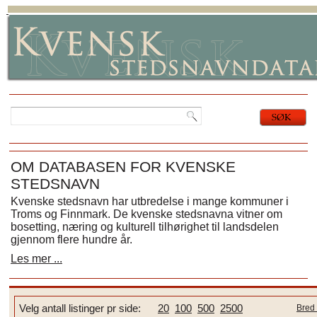
OM DATABASEN FOR KVENSKE
STEDSNAVN
Kvenske stedsnavn har utbredelse i mange kommuner i
Troms og Finnmark. De kvenske stedsnavna vitner om
bosetting, næring og kulturell tilhørighet til landsdelen
gjennom flere hundre år.
Les mer ...
Velg antall listinger pr side:
20
100
500
2500
Bred 