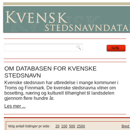
OM DATABASEN FOR KVENSKE
STEDSNAVN
Kvenske stedsnavn har utbredelse i mange kommuner i
Troms og Finnmark. De kvenske stedsnavna vitner om
bosetting, næring og kulturell tilhørighet til landsdelen
gjennom flere hundre år.
Les mer ...
Velg antall listinger pr side:
20
100
500
2500
Bred 