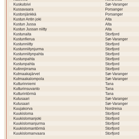
Kuskutoivi
Sør-Varanger
Kussavaara
Porsanger
Kustonjänkkä
Porsanger
Kustun Antin joki
Alta
Kustun Jussa
Alta
Kustun Jussan niitty
Alta
Kustunaita
Storfjord
Kustunfierua
Sør-Varanger
Kustunniitty
Storfjord
Kustunniitynjurma
Storfjord
Kustunniitynpahta
Storfjord
Kustunpahta
Storfjord
Kustunpahta
Storfjord
Kutinnjirrama
Storfjord
Kutmaakajärvet
Sør-Varanger
Kutmaakalompola
Sør-Varanger
Kutturinniemi
Tana
Kutturinsuvanto
Tana
Kutturintörmä
Tana
Kutusaari
Sør-Varanger
Kutusaari
Sør-Varanger
Kuujakorva
Nordreisa
Kuukisloma
Storfjord
Kuukislomanjoki
Storfjord
Kuukislomanjurma
Storfjord
Kuukislomantörmä
Storfjord
Kuukislomanvaara
Storfjord