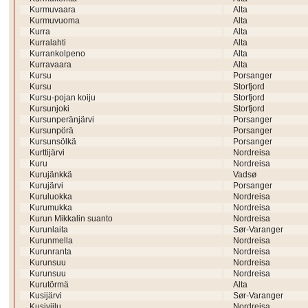
Kurmuvaara
Alta
Kurmuvuoma
Alta
Kurra
Alta
Kurralahti
Alta
Kurrankolpeno
Alta
Kurravaara
Alta
Kursu
Porsanger
Kursu
Storfjord
Kursu-pojan koiju
Storfjord
Kursunjoki
Storfjord
Kursunperänjärvi
Porsanger
Kursunpörä
Porsanger
Kursunsölkä
Porsanger
Kurttijärvi
Nordreisa
Kuru
Nordreisa
Kurujänkkä
Vadsø
Kurujärvi
Porsanger
Kuruluokka
Nordreisa
Kurumukka
Nordreisa
Kurun Mikkalin suanto
Nordreisa
Kurunlaita
Sør-Varanger
Kurunmella
Nordreisa
Kurunranta
Nordreisa
Kurunsuu
Nordreisa
Kurunsuu
Nordreisa
Kurutörmä
Alta
Kusijärvi
Sør-Varanger
Kusiviilu
Nordreisa