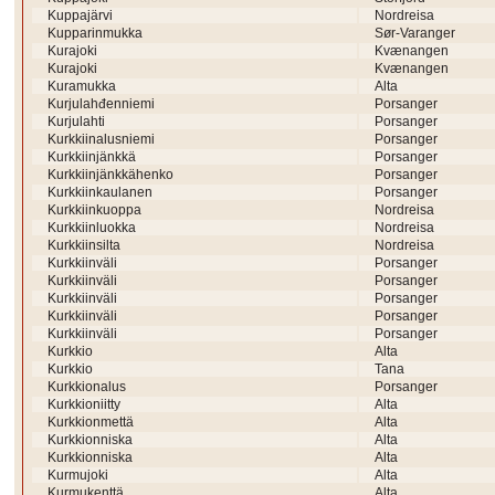
Kuppajärvi
Nordreisa
Kupparinmukka
Sør-Varanger
Kurajoki
Kvænangen
Kurajoki
Kvænangen
Kuramukka
Alta
Kurjulahđenniemi
Porsanger
Kurjulahti
Porsanger
Kurkkiinalusniemi
Porsanger
Kurkkiinjänkkä
Porsanger
Kurkkiinjänkkähenko
Porsanger
Kurkkiinkaulanen
Porsanger
Kurkkiinkuoppa
Nordreisa
Kurkkiinluokka
Nordreisa
Kurkkiinsilta
Nordreisa
Kurkkiinväli
Porsanger
Kurkkiinväli
Porsanger
Kurkkiinväli
Porsanger
Kurkkiinväli
Porsanger
Kurkkiinväli
Porsanger
Kurkkio
Alta
Kurkkio
Tana
Kurkkionalus
Porsanger
Kurkkioniitty
Alta
Kurkkionmettä
Alta
Kurkkionniska
Alta
Kurkkionniska
Alta
Kurmujoki
Alta
Kurmukenttä
Alta