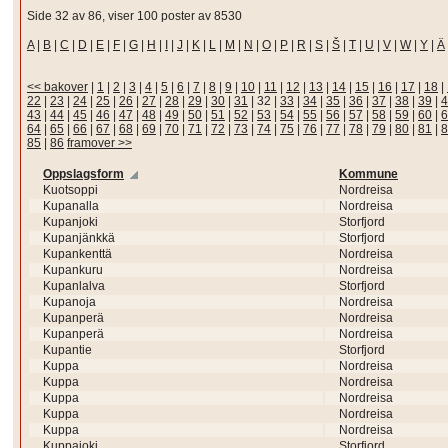
Side 32 av 86, viser 100 poster av 8530
A
|
B
|
C
|
D
|
E
|
F
|
G
|
H
|
I
|
J
|
K
|
L
|
M
|
N
|
O
|
P
|
R
|
S
|
Š
|
T
|
U
|
V
|
W
|
Y
|
Ä
<< bakover
|
1
|
2
|
3
|
4
|
5
|
6
|
7
|
8
|
9
|
10
|
11
|
12
|
13
|
14
|
15
|
16
|
17
|
18
|
22
|
23
|
24
|
25
|
26
|
27
|
28
|
29
|
30
|
31
|
32
|
33
|
34
|
35
|
36
|
37
|
38
|
39
|
4
43
|
44
|
45
|
46
|
47
|
48
|
49
|
50
|
51
|
52
|
53
|
54
|
55
|
56
|
57
|
58
|
59
|
60
|
6
64
|
65
|
66
|
67
|
68
|
69
|
70
|
71
|
72
|
73
|
74
|
75
|
76
|
77
|
78
|
79
|
80
|
81
|
8
85
|
86
framover >>
Oppslagsform
Kommune
Kuotsoppi
Nordreisa
Kupanalla
Nordreisa
Kupanjoki
Storfjord
Kupanjänkkä
Storfjord
Kupankenttä
Nordreisa
Kupankuru
Nordreisa
Kupanlalva
Storfjord
Kupanoja
Nordreisa
Kupanperä
Nordreisa
Kupanperä
Nordreisa
Kupantie
Storfjord
Kuppa
Nordreisa
Kuppa
Nordreisa
Kuppa
Nordreisa
Kuppa
Nordreisa
Kuppa
Nordreisa
Kuppajoki
Storfjord