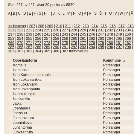
Side 257 av 427, viser 20 poster av 8530
A
|
B
|
C
|
D
|
E
|
F
|
G
|
H
|
I
|
J
|
K
|
L
|
M
|
N
|
O
|
P
|
R
|
S
|
Š
|
T
|
U
|
V
|
W
|
Y
|
Ä
<< bakover
|
207
|
208
|
209
|
210
|
211
|
212
|
213
|
214
|
215
|
216
|
217
|
218
221
|
222
|
223
|
224
|
225
|
226
|
227
|
228
|
229
|
230
|
231
|
232
|
233
|
234
|
237
|
238
|
239
|
240
|
241
|
242
|
243
|
244
|
245
|
246
|
247
|
248
|
249
|
250
|
253
|
254
|
255
|
256
|
257
|
258
|
259
|
260
|
261
|
262
|
263
|
264
|
265
|
266
|
269
|
270
|
271
|
272
|
273
|
274
|
275
|
276
|
277
|
278
|
279
|
280
|
281
|
282
|
285
|
286
|
287
|
288
|
289
|
290
|
291
|
292
|
293
|
294
|
295
|
296
|
297
|
298
|
301
|
302
|
303
|
304
|
305
|
306
|
307
framover >>
Oppslagsform
Kommune
Isomella
Porsanger
Isomuotka
Porsanger
Ison Karhuniemen autsi
Porsanger
Isonluokanjänkkä
Porsanger
Isonluokanjärvi
Porsanger
Isonluokanpahta
Porsanger
Isonmukanjoki
Porsanger
Isoskarkku
Porsanger
Jatka
Porsanger
Joenhaara
Porsanger
Joensuu
Porsanger
Jolmanvaara
Porsanger
Jounintieva
Porsanger
Juntintörmä
Porsanger
Juoksanruto
Porsanger